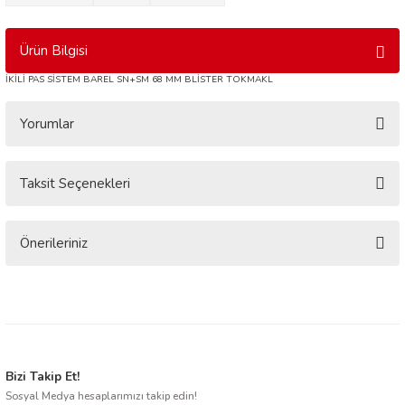
Ürün Bilgisi
İKİLİ PAS SİSTEM BAREL SN+SM 68 MM BLİSTER TOKMAKL
Yorumlar
Taksit Seçenekleri
Bu ürüne ilk yorumu siz yapın!
Yorum Yaz
Önerileriniz
Bu ürünün fiyat bilgisi, resim, ürün açıklamalarında ve diğer konularda
yetersiz gördüğünüz noktaları öneri formunu kullanarak tarafımıza
iletebilirsiniz.
Görüş ve önerileriniz için teşekkür ederiz.
Ürün resmi kalitesiz, bozuk veya görüntülenemiyor.
Bizi Takip Et!
Sosyal Medya hesaplarımızı takip edin!
Ürün açıklamasında eksik bilgiler bulunuyor.