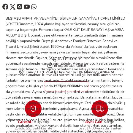
Ürün bilgilerinde hatalar bulunuyor.
Ürün fiyatı diğer sitelerden daha pahalı.
BEŞTAŞLI ANAHTAR VE EMNİYET SİSTEMLERİ SANAYİ VE TİCARET LİMİTED
Bu ürüne benzer farklı alternatifler olmalı.
ŞİRKETİ Firmamız, 1974 yılında başlayan serüvenini, başarıyla bu günlere
taşımayı başarmıştır. Firmamız başta KALE KİLİT KALIP SANAYİİ AŞ ve ASSA
ABLOY LTD ŞTİ. olmak üzere kilit ve anahtar sektörüne bağlı diğer firmaların
bayiliğini yapmaktadır. Beştaşlı Anahtar ve Emniyet Sistemleri Sanayi ve
Ticaret Limited Şirketi olarak 1996 yılında Ankara`da faaliyete başlayan
firmamız sektöründe çeyrek asra yakın zamandır başarı ile faaliyetlerine
devam etmektedir. Dışkapı, Şaşmaz, Ostim ve Maltepe’de olmak üzere dört
0533 590 93 75
Gönder
şubemiz ile perakende hizmeti vermektedir. Ayrıca, periyodik servis sistemi ile
info@bestasli.com.tr
Ankara ve İç Anadolu`da toptan pazarlama ve satış yapmaktadır. Perakende
Çankırı Cad. Vakıf İş Hanı No : 67 B/4 Altındağ / ANKARA
şubelerimizde anahtar, kilit ve kilit sistemleri ile ilgili her türlü arızanın tamiri
ile bakım ve onarımı yapılmaktadır. Oto kilit ve anahtarlarının tamiri, bakımı,
çoğaltılması gibi işler yanında immobilizer sistem anahtarın çoğaltılmasını
İLETİŞİM FORMU
da yapmaktayız. Ayrıca sigorta (assist) şirketleri ve otomotiv sektöründeki bir
çok yetkili servisin euro servisliğini yapmaktayız. Bankaların anahtar, kilit ve
kasalarla ilgili problemlerinde hizmet vermekteyiz. Otel, motel ya da büyük iş
merkezlerinin master sistemlerini yapmaktayız. Ayrıca toptan kilit ve anahtar
başta olmak üzere anahtar ve kilitle ilgili tüm yan ürünleri pazarlıyoruz. Ürün
yelpazemiz şöyledir: Her türlü ev, oto, çekmece, kapı, kasa kilitleri, kapı kolları,
Güvenli
Aynı Gün
Alışveriş
Kargo
ev oto anahtarları. Hidrolik yaylar, elektrikli kapı otomatikleri, oto alarmları,
256Bit SSL Sertifikası ile
Saat 14.00'ya kadar verilen
yüksek güvenlikli ve özellikli kilitler, kilit sistemleri; çelik kapılar, kapı