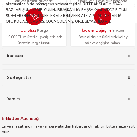
alışverişleriniz güvende.
siparişleriniz aynı gün kargoda.
aksesuarları, vida, menteşe vs hırdavat çeşitleri. REFERANSLARIMIZDAN
BAZILARI ŞUNLARDIR; CUMHURBAŞKANLIĞI BAŞBAKANLIK T.C.Z.B. TÜM
ŞUBELER QNB TÜM ŞUBELER ALSTOM AFER-ATE-APU ADİ ORTAKLIĞI
OTO KOÇ A.Ş. OPİS A.Ş. COCA COLA A.Ş. OPEL BEYAZ FİLO A.Ş.
Ücretsiz
İade & Değişim
Kargo
İmkanı
10.000 TL ve üzeri alışverişlerinizde
Satın aldığınız ürünlerde kolay
ücretsiz kargo fırsatı.
iade ve değişim imkanı.
Kurumsal
Sözleşmeler
Yardım
E-Bülten Aboneliği
En yeni fırsat, indirim ve kampanyalardan haberdar olmak için bültenimize kayıt
olun.