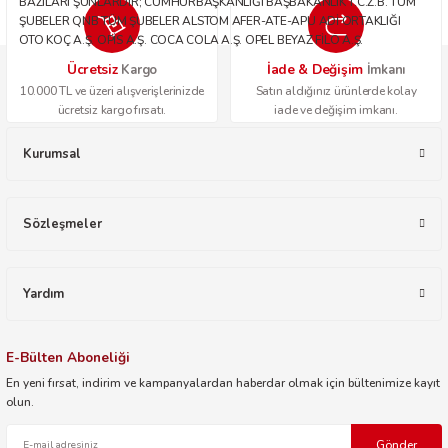
BAZILARI ŞUNLARDIR; CUMHURBAŞKANLIĞI BAŞBAKANLIK T.C.Z.B. TÜM
ŞUBELER QNB TÜM ŞUBELER ALSTOM AFER-ATE-APU ADİ ORTAKLIĞI
OTO KOÇ A.Ş. OPİS A.Ş. COCA COLA A.Ş. OPEL BEYAZ FİLO A.Ş.
Ücretsiz
İade & Değişim
Kargo
İmkanı
10.000 TL ve üzeri alışverişlerinizde
Satın aldığınız ürünlerde kolay
ücretsiz kargo fırsatı.
iade ve değişim imkanı.
Kurumsal
Sözleşmeler
Yardım
E-Bülten Aboneliği
En yeni fırsat, indirim ve kampanyalardan haberdar olmak için bültenimize kayıt
olun.
Gönder