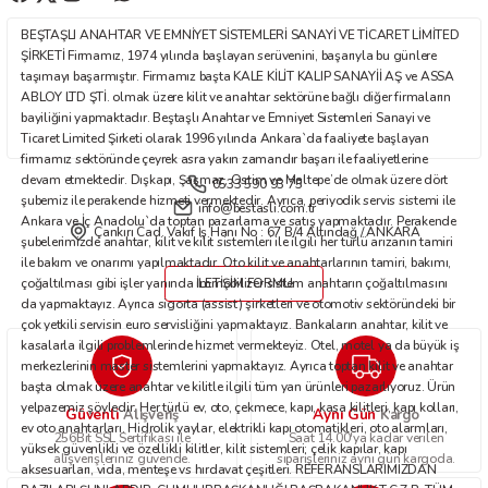
Ürün fiyatı diğer sitelerden daha pahalı.
BEŞTAŞLI ANAHTAR VE EMNİYET SİSTEMLERİ SANAYİ VE TİCARET LİMİTED
Bu ürüne benzer farklı alternatifler olmalı.
ŞİRKETİ Firmamız, 1974 yılında başlayan serüvenini, başarıyla bu günlere
taşımayı başarmıştır. Firmamız başta KALE KİLİT KALIP SANAYİİ AŞ ve ASSA
ABLOY LTD ŞTİ. olmak üzere kilit ve anahtar sektörüne bağlı diğer firmaların
bayiliğini yapmaktadır. Beştaşlı Anahtar ve Emniyet Sistemleri Sanayi ve
Ticaret Limited Şirketi olarak 1996 yılında Ankara`da faaliyete başlayan
firmamız sektöründe çeyrek asra yakın zamandır başarı ile faaliyetlerine
devam etmektedir. Dışkapı, Şaşmaz, Ostim ve Maltepe’de olmak üzere dört
0533 590 93 75
Gönder
şubemiz ile perakende hizmeti vermektedir. Ayrıca, periyodik servis sistemi ile
info@bestasli.com.tr
Ankara ve İç Anadolu`da toptan pazarlama ve satış yapmaktadır. Perakende
Çankırı Cad. Vakıf İş Hanı No : 67 B/4 Altındağ / ANKARA
şubelerimizde anahtar, kilit ve kilit sistemleri ile ilgili her türlü arızanın tamiri
ile bakım ve onarımı yapılmaktadır. Oto kilit ve anahtarlarının tamiri, bakımı,
çoğaltılması gibi işler yanında immobilizer sistem anahtarın çoğaltılmasını
İLETİŞİM FORMU
da yapmaktayız. Ayrıca sigorta (assist) şirketleri ve otomotiv sektöründeki bir
çok yetkili servisin euro servisliğini yapmaktayız. Bankaların anahtar, kilit ve
kasalarla ilgili problemlerinde hizmet vermekteyiz. Otel, motel ya da büyük iş
merkezlerinin master sistemlerini yapmaktayız. Ayrıca toptan kilit ve anahtar
başta olmak üzere anahtar ve kilitle ilgili tüm yan ürünleri pazarlıyoruz. Ürün
yelpazemiz şöyledir: Her türlü ev, oto, çekmece, kapı, kasa kilitleri, kapı kolları,
Güvenli
Aynı Gün
Alışveriş
Kargo
ev oto anahtarları. Hidrolik yaylar, elektrikli kapı otomatikleri, oto alarmları,
256Bit SSL Sertifikası ile
Saat 14.00'ya kadar verilen
yüksek güvenlikli ve özellikli kilitler, kilit sistemleri; çelik kapılar, kapı
alışverişleriniz güvende.
siparişleriniz aynı gün kargoda.
aksesuarları, vida, menteşe vs hırdavat çeşitleri. REFERANSLARIMIZDAN