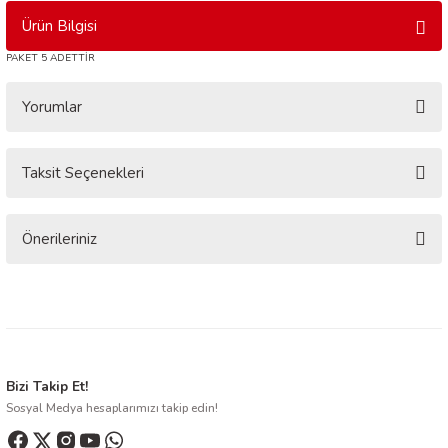
Ürün Bilgisi
PAKET 5 ADETTİR
Yorumlar
Taksit Seçenekleri
Bu ürüne ilk yorumu siz yapın!
Yorum Yaz
Önerileriniz
Bu ürünün fiyat bilgisi, resim, ürün açıklamalarında ve diğer konularda
yetersiz gördüğünüz noktaları öneri formunu kullanarak tarafımıza
iletebilirsiniz.
Görüş ve önerileriniz için teşekkür ederiz.
Ürün resmi kalitesiz, bozuk veya görüntülenemiyor.
Bizi Takip Et!
Sosyal Medya hesaplarımızı takip edin!
Ürün açıklamasında eksik bilgiler bulunuyor.
Ürün bilgilerinde hatalar bulunuyor.