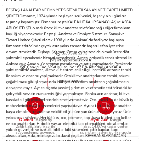
Ürün fiyatı diğer sitelerden daha pahalı.
BEŞTAŞLI ANAHTAR VE EMNİYET SİSTEMLERİ SANAYİ VE TİCARET LİMİTED
Bu ürüne benzer farklı alternatifler olmalı.
ŞİRKETİ Firmamız, 1974 yılında başlayan serüvenini, başarıyla bu günlere
taşımayı başarmıştır. Firmamız başta KALE KİLİT KALIP SANAYİİ AŞ ve ASSA
ABLOY LTD ŞTİ. olmak üzere kilit ve anahtar sektörüne bağlı diğer firmaların
bayiliğini yapmaktadır. Beştaşlı Anahtar ve Emniyet Sistemleri Sanayi ve
Ticaret Limited Şirketi olarak 1996 yılında Ankara`da faaliyete başlayan
firmamız sektöründe çeyrek asra yakın zamandır başarı ile faaliyetlerine
devam etmektedir. Dışkapı, Şaşmaz, Ostim ve Maltepe’de olmak üzere dört
0533 590 93 75
Gönder
şubemiz ile perakende hizmeti vermektedir. Ayrıca, periyodik servis sistemi ile
info@bestasli.com.tr
Ankara ve İç Anadolu`da toptan pazarlama ve satış yapmaktadır. Perakende
Çankırı Cad. Vakıf İş Hanı No : 67 B/4 Altındağ / ANKARA
şubelerimizde anahtar, kilit ve kilit sistemleri ile ilgili her türlü arızanın tamiri
ile bakım ve onarımı yapılmaktadır. Oto kilit ve anahtarlarının tamiri, bakımı,
çoğaltılması gibi işler yanında immobilizer sistem anahtarın çoğaltılmasını
İLETİŞİM FORMU
da yapmaktayız. Ayrıca sigorta (assist) şirketleri ve otomotiv sektöründeki bir
çok yetkili servisin euro servisliğini yapmaktayız. Bankaların anahtar, kilit ve
kasalarla ilgili problemlerinde hizmet vermekteyiz. Otel, motel ya da büyük iş
merkezlerinin master sistemlerini yapmaktayız. Ayrıca toptan kilit ve anahtar
başta olmak üzere anahtar ve kilitle ilgili tüm yan ürünleri pazarlıyoruz. Ürün
yelpazemiz şöyledir: Her türlü ev, oto, çekmece, kapı, kasa kilitleri, kapı kolları,
Güvenli
Aynı Gün
Alışveriş
Kargo
ev oto anahtarları. Hidrolik yaylar, elektrikli kapı otomatikleri, oto alarmları,
256Bit SSL Sertifikası ile
Saat 14.00'ya kadar verilen
yüksek güvenlikli ve özellikli kilitler, kilit sistemleri; çelik kapılar, kapı
alışverişleriniz güvende.
siparişleriniz aynı gün kargoda.
aksesuarları, vida, menteşe vs hırdavat çeşitleri. REFERANSLARIMIZDAN