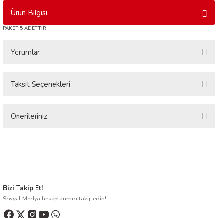
Ürün Bilgisi
PAKET 5 ADETTİR
Yorumlar
Taksit Seçenekleri
Bu ürüne ilk yorumu siz yapın!
Yorum Yaz
Önerileriniz
Bu ürünün fiyat bilgisi, resim, ürün açıklamalarında ve diğer konularda
yetersiz gördüğünüz noktaları öneri formunu kullanarak tarafımıza
iletebilirsiniz.
Görüş ve önerileriniz için teşekkür ederiz.
Ürün resmi kalitesiz, bozuk veya görüntülenemiyor.
Bizi Takip Et!
Sosyal Medya hesaplarımızı takip edin!
Ürün açıklamasında eksik bilgiler bulunuyor.
Ürün bilgilerinde hatalar bulunuyor.