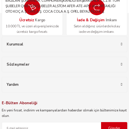
BAZILARI ŞUNLARDIR; CUMHURBAŞKANLIĞI BAŞBAKANLIK T.C.Z.B. TÜM
ŞUBELER QNB TÜM ŞUBELER ALSTOM AFER-ATE-APU ADİ ORTAKLIĞI
OTO KOÇ A.Ş. OPİS A.Ş. COCA COLA A.Ş. OPEL BEYAZ FİLO A.Ş.
Ücretsiz
İade & Değişim
Kargo
İmkanı
10.000 TL ve üzeri alışverişlerinizde
Satın aldığınız ürünlerde kolay
ücretsiz kargo fırsatı.
iade ve değişim imkanı.
Kurumsal
Sözleşmeler
Yardım
E-Bülten Aboneliği
En yeni fırsat, indirim ve kampanyalardan haberdar olmak için bültenimize kayıt
olun.
Gönder