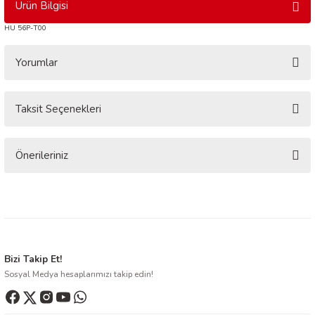
Ürün Bilgisi
HU 56P-T00
Yorumlar
Taksit Seçenekleri
Bu ürüne ilk yorumu siz yapın!
Yorum Yaz
Önerileriniz
Bu ürünün fiyat bilgisi, resim, ürün açıklamalarında ve diğer konularda
yetersiz gördüğünüz noktaları öneri formunu kullanarak tarafımıza
iletebilirsiniz.
Görüş ve önerileriniz için teşekkür ederiz.
Ürün resmi kalitesiz, bozuk veya görüntülenemiyor.
Bizi Takip Et!
Sosyal Medya hesaplarımızı takip edin!
Ürün açıklamasında eksik bilgiler bulunuyor.
Ürün bilgilerinde hatalar bulunuyor.
Ürün fiyatı diğer sitelerden daha pahalı.