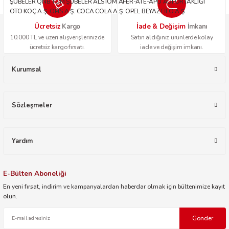
ŞUBELER QNB TÜM ŞUBELER ALSTOM AFER-ATE-APU ADİ ORTAKLIĞI
OTO KOÇ A.Ş. OPİS A.Ş. COCA COLA A.Ş. OPEL BEYAZ FİLO A.Ş.
Ücretsiz
İade & Değişim
Kargo
İmkanı
10.000 TL ve üzeri alışverişlerinizde
Satın aldığınız ürünlerde kolay
ücretsiz kargo fırsatı.
iade ve değişim imkanı.
Kurumsal
Sözleşmeler
Yardım
E-Bülten Aboneliği
En yeni fırsat, indirim ve kampanyalardan haberdar olmak için bültenimize kayıt
olun.
Gönder