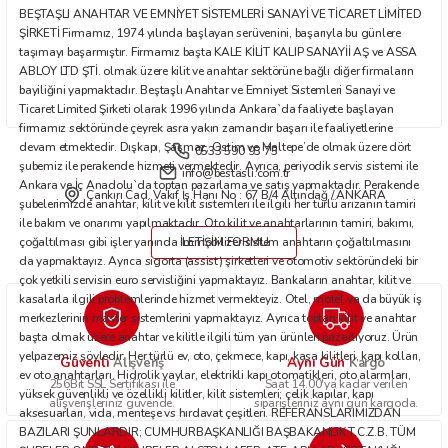
BEŞTAŞLI ANAHTAR VE EMNİYET SİSTEMLERİ SANAYİ VE TİCARET LİMİTED
Bu ürüne benzer farklı alternatifler olmalı.
ŞİRKETİ Firmamız, 1974 yılında başlayan serüvenini, başarıyla bu günlere
taşımayı başarmıştır. Firmamız başta KALE KİLİT KALIP SANAYİİ AŞ ve ASSA
ABLOY LTD ŞTİ. olmak üzere kilit ve anahtar sektörüne bağlı diğer firmaların
bayiliğini yapmaktadır. Beştaşlı Anahtar ve Emniyet Sistemleri Sanayi ve
Ticaret Limited Şirketi olarak 1996 yılında Ankara`da faaliyete başlayan
firmamız sektöründe çeyrek asra yakın zamandır başarı ile faaliyetlerine
devam etmektedir. Dışkapı, Şaşmaz, Ostim ve Maltepe’de olmak üzere dört
0533 590 93 75
Gönder
şubemiz ile perakende hizmeti vermektedir. Ayrıca, periyodik servis sistemi ile
info@bestasli.com.tr
Ankara ve İç Anadolu`da toptan pazarlama ve satış yapmaktadır. Perakende
Çankırı Cad. Vakıf İş Hanı No : 67 B/4 Altındağ / ANKARA
şubelerimizde anahtar, kilit ve kilit sistemleri ile ilgili her türlü arızanın tamiri
ile bakım ve onarımı yapılmaktadır. Oto kilit ve anahtarlarının tamiri, bakımı,
çoğaltılması gibi işler yanında immobilizer sistem anahtarın çoğaltılmasını
İLETİŞİM FORMU
da yapmaktayız. Ayrıca sigorta (assist) şirketleri ve otomotiv sektöründeki bir
çok yetkili servisin euro servisliğini yapmaktayız. Bankaların anahtar, kilit ve
kasalarla ilgili problemlerinde hizmet vermekteyiz. Otel, motel ya da büyük iş
merkezlerinin master sistemlerini yapmaktayız. Ayrıca toptan kilit ve anahtar
başta olmak üzere anahtar ve kilitle ilgili tüm yan ürünleri pazarlıyoruz. Ürün
yelpazemiz şöyledir: Her türlü ev, oto, çekmece, kapı, kasa kilitleri, kapı kolları,
Güvenli
Aynı Gün
Alışveriş
Kargo
ev oto anahtarları. Hidrolik yaylar, elektrikli kapı otomatikleri, oto alarmları,
256Bit SSL Sertifikası ile
Saat 14.00'ya kadar verilen
yüksek güvenlikli ve özellikli kilitler, kilit sistemleri; çelik kapılar, kapı
alışverişleriniz güvende.
siparişleriniz aynı gün kargoda.
aksesuarları, vida, menteşe vs hırdavat çeşitleri. REFERANSLARIMIZDAN
BAZILARI ŞUNLARDIR; CUMHURBAŞKANLIĞI BAŞBAKANLIK T.C.Z.B. TÜM