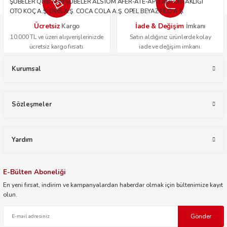
ŞUBELER QNB TÜM ŞUBELER ALSTOM AFER-ATE-APU ADİ ORTAKLIĞI
OTO KOÇ A.Ş. OPİS A.Ş. COCA COLA A.Ş. OPEL BEYAZ FİLO A.Ş.
Ücretsiz
İade & Değişim
Kargo
İmkanı
10.000 TL ve üzeri alışverişlerinizde
Satın aldığınız ürünlerde kolay
ücretsiz kargo fırsatı.
iade ve değişim imkanı.
Kurumsal
Sözleşmeler
Yardım
E-Bülten Aboneliği
En yeni fırsat, indirim ve kampanyalardan haberdar olmak için bültenimize kayıt
olun.
Gönder