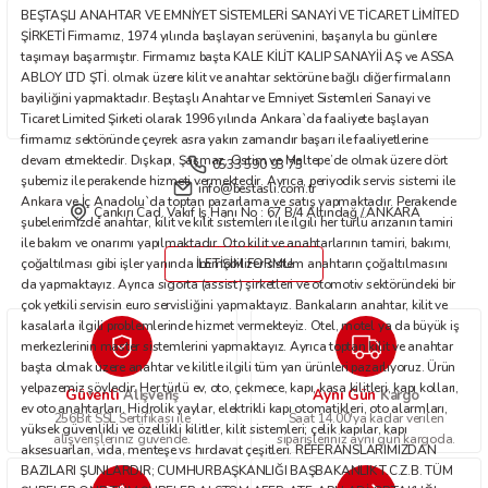
BEŞTAŞLI ANAHTAR VE EMNİYET SİSTEMLERİ SANAYİ VE TİCARET LİMİTED
Bu ürüne benzer farklı alternatifler olmalı.
ŞİRKETİ Firmamız, 1974 yılında başlayan serüvenini, başarıyla bu günlere
taşımayı başarmıştır. Firmamız başta KALE KİLİT KALIP SANAYİİ AŞ ve ASSA
ABLOY LTD ŞTİ. olmak üzere kilit ve anahtar sektörüne bağlı diğer firmaların
bayiliğini yapmaktadır. Beştaşlı Anahtar ve Emniyet Sistemleri Sanayi ve
Ticaret Limited Şirketi olarak 1996 yılında Ankara`da faaliyete başlayan
firmamız sektöründe çeyrek asra yakın zamandır başarı ile faaliyetlerine
devam etmektedir. Dışkapı, Şaşmaz, Ostim ve Maltepe’de olmak üzere dört
0533 590 93 75
Gönder
şubemiz ile perakende hizmeti vermektedir. Ayrıca, periyodik servis sistemi ile
info@bestasli.com.tr
Ankara ve İç Anadolu`da toptan pazarlama ve satış yapmaktadır. Perakende
Çankırı Cad. Vakıf İş Hanı No : 67 B/4 Altındağ / ANKARA
şubelerimizde anahtar, kilit ve kilit sistemleri ile ilgili her türlü arızanın tamiri
ile bakım ve onarımı yapılmaktadır. Oto kilit ve anahtarlarının tamiri, bakımı,
çoğaltılması gibi işler yanında immobilizer sistem anahtarın çoğaltılmasını
İLETİŞİM FORMU
da yapmaktayız. Ayrıca sigorta (assist) şirketleri ve otomotiv sektöründeki bir
çok yetkili servisin euro servisliğini yapmaktayız. Bankaların anahtar, kilit ve
kasalarla ilgili problemlerinde hizmet vermekteyiz. Otel, motel ya da büyük iş
merkezlerinin master sistemlerini yapmaktayız. Ayrıca toptan kilit ve anahtar
başta olmak üzere anahtar ve kilitle ilgili tüm yan ürünleri pazarlıyoruz. Ürün
yelpazemiz şöyledir: Her türlü ev, oto, çekmece, kapı, kasa kilitleri, kapı kolları,
Güvenli
Aynı Gün
Alışveriş
Kargo
ev oto anahtarları. Hidrolik yaylar, elektrikli kapı otomatikleri, oto alarmları,
256Bit SSL Sertifikası ile
Saat 14.00'ya kadar verilen
yüksek güvenlikli ve özellikli kilitler, kilit sistemleri; çelik kapılar, kapı
alışverişleriniz güvende.
siparişleriniz aynı gün kargoda.
aksesuarları, vida, menteşe vs hırdavat çeşitleri. REFERANSLARIMIZDAN
BAZILARI ŞUNLARDIR; CUMHURBAŞKANLIĞI BAŞBAKANLIK T.C.Z.B. TÜM