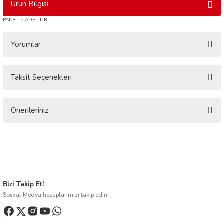
Ürün Bilgisi
PAKET 5 ADETTİR
Yorumlar
Taksit Seçenekleri
Bu ürüne ilk yorumu siz yapın!
Yorum Yaz
Önerileriniz
Bu ürünün fiyat bilgisi, resim, ürün açıklamalarında ve diğer konularda
yetersiz gördüğünüz noktaları öneri formunu kullanarak tarafımıza
iletebilirsiniz.
Görüş ve önerileriniz için teşekkür ederiz.
Ürün resmi kalitesiz, bozuk veya görüntülenemiyor.
Bizi Takip Et!
Sosyal Medya hesaplarımızı takip edin!
Ürün açıklamasında eksik bilgiler bulunuyor.
Ürün bilgilerinde hatalar bulunuyor.
Ürün fiyatı diğer sitelerden daha pahalı.