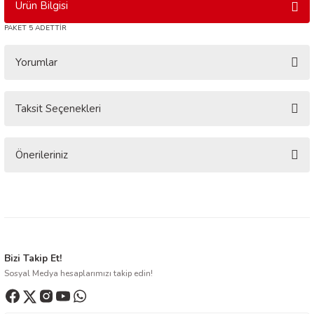
Ürün Bilgisi
PAKET 5 ADETTİR
Yorumlar
Taksit Seçenekleri
Bu ürüne ilk yorumu siz yapın!
Yorum Yaz
Önerileriniz
Bu ürünün fiyat bilgisi, resim, ürün açıklamalarında ve diğer konularda
yetersiz gördüğünüz noktaları öneri formunu kullanarak tarafımıza
iletebilirsiniz.
Görüş ve önerileriniz için teşekkür ederiz.
Ürün resmi kalitesiz, bozuk veya görüntülenemiyor.
Bizi Takip Et!
Sosyal Medya hesaplarımızı takip edin!
Ürün açıklamasında eksik bilgiler bulunuyor.
Ürün bilgilerinde hatalar bulunuyor.
Ürün fiyatı diğer sitelerden daha pahalı.