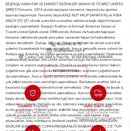
BEŞTAŞLI ANAHTAR VE EMNİYET SİSTEMLERİ SANAYİ VE TİCARET LİMİTED
Bu ürüne benzer farklı alternatifler olmalı.
ŞİRKETİ Firmamız, 1974 yılında başlayan serüvenini, başarıyla bu günlere
taşımayı başarmıştır. Firmamız başta KALE KİLİT KALIP SANAYİİ AŞ ve ASSA
ABLOY LTD ŞTİ. olmak üzere kilit ve anahtar sektörüne bağlı diğer firmaların
bayiliğini yapmaktadır. Beştaşlı Anahtar ve Emniyet Sistemleri Sanayi ve
Ticaret Limited Şirketi olarak 1996 yılında Ankara`da faaliyete başlayan
firmamız sektöründe çeyrek asra yakın zamandır başarı ile faaliyetlerine
devam etmektedir. Dışkapı, Şaşmaz, Ostim ve Maltepe’de olmak üzere dört
0533 590 93 75
Gönder
şubemiz ile perakende hizmeti vermektedir. Ayrıca, periyodik servis sistemi ile
info@bestasli.com.tr
Ankara ve İç Anadolu`da toptan pazarlama ve satış yapmaktadır. Perakende
Çankırı Cad. Vakıf İş Hanı No : 67 B/4 Altındağ / ANKARA
şubelerimizde anahtar, kilit ve kilit sistemleri ile ilgili her türlü arızanın tamiri
ile bakım ve onarımı yapılmaktadır. Oto kilit ve anahtarlarının tamiri, bakımı,
çoğaltılması gibi işler yanında immobilizer sistem anahtarın çoğaltılmasını
İLETİŞİM FORMU
da yapmaktayız. Ayrıca sigorta (assist) şirketleri ve otomotiv sektöründeki bir
çok yetkili servisin euro servisliğini yapmaktayız. Bankaların anahtar, kilit ve
kasalarla ilgili problemlerinde hizmet vermekteyiz. Otel, motel ya da büyük iş
merkezlerinin master sistemlerini yapmaktayız. Ayrıca toptan kilit ve anahtar
başta olmak üzere anahtar ve kilitle ilgili tüm yan ürünleri pazarlıyoruz. Ürün
yelpazemiz şöyledir: Her türlü ev, oto, çekmece, kapı, kasa kilitleri, kapı kolları,
Güvenli
Aynı Gün
Alışveriş
Kargo
ev oto anahtarları. Hidrolik yaylar, elektrikli kapı otomatikleri, oto alarmları,
256Bit SSL Sertifikası ile
Saat 14.00'ya kadar verilen
yüksek güvenlikli ve özellikli kilitler, kilit sistemleri; çelik kapılar, kapı
alışverişleriniz güvende.
siparişleriniz aynı gün kargoda.
aksesuarları, vida, menteşe vs hırdavat çeşitleri. REFERANSLARIMIZDAN
BAZILARI ŞUNLARDIR; CUMHURBAŞKANLIĞI BAŞBAKANLIK T.C.Z.B. TÜM