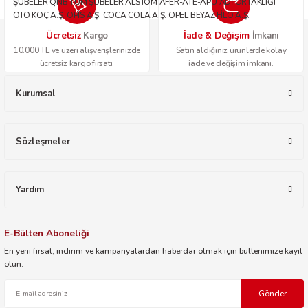
ŞUBELER QNB TÜM ŞUBELER ALSTOM AFER-ATE-APU ADİ ORTAKLIĞI
OTO KOÇ A.Ş. OPİS A.Ş. COCA COLA A.Ş. OPEL BEYAZ FİLO A.Ş.
Ücretsiz
İade & Değişim
Kargo
İmkanı
10.000 TL ve üzeri alışverişlerinizde
Satın aldığınız ürünlerde kolay
ücretsiz kargo fırsatı.
iade ve değişim imkanı.
Kurumsal
Sözleşmeler
Yardım
E-Bülten Aboneliği
En yeni fırsat, indirim ve kampanyalardan haberdar olmak için bültenimize kayıt
olun.
Gönder