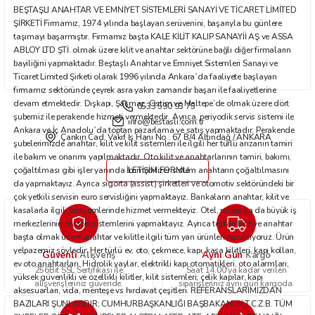
BEŞTAŞLI ANAHTAR VE EMNİYET SİSTEMLERİ SANAYİ VE TİCARET LİMİTED
Bu ürüne benzer farklı alternatifler olmalı.
ŞİRKETİ Firmamız, 1974 yılında başlayan serüvenini, başarıyla bu günlere
taşımayı başarmıştır. Firmamız başta KALE KİLİT KALIP SANAYİİ AŞ ve ASSA
ABLOY LTD ŞTİ. olmak üzere kilit ve anahtar sektörüne bağlı diğer firmaların
bayiliğini yapmaktadır. Beştaşlı Anahtar ve Emniyet Sistemleri Sanayi ve
Ticaret Limited Şirketi olarak 1996 yılında Ankara`da faaliyete başlayan
firmamız sektöründe çeyrek asra yakın zamandır başarı ile faaliyetlerine
devam etmektedir. Dışkapı, Şaşmaz, Ostim ve Maltepe’de olmak üzere dört
0533 590 93 75
Gönder
şubemiz ile perakende hizmeti vermektedir. Ayrıca, periyodik servis sistemi ile
info@bestasli.com.tr
Ankara ve İç Anadolu`da toptan pazarlama ve satış yapmaktadır. Perakende
Çankırı Cad. Vakıf İş Hanı No : 67 B/4 Altındağ / ANKARA
şubelerimizde anahtar, kilit ve kilit sistemleri ile ilgili her türlü arızanın tamiri
ile bakım ve onarımı yapılmaktadır. Oto kilit ve anahtarlarının tamiri, bakımı,
çoğaltılması gibi işler yanında immobilizer sistem anahtarın çoğaltılmasını
İLETİŞİM FORMU
da yapmaktayız. Ayrıca sigorta (assist) şirketleri ve otomotiv sektöründeki bir
çok yetkili servisin euro servisliğini yapmaktayız. Bankaların anahtar, kilit ve
kasalarla ilgili problemlerinde hizmet vermekteyiz. Otel, motel ya da büyük iş
merkezlerinin master sistemlerini yapmaktayız. Ayrıca toptan kilit ve anahtar
başta olmak üzere anahtar ve kilitle ilgili tüm yan ürünleri pazarlıyoruz. Ürün
yelpazemiz şöyledir: Her türlü ev, oto, çekmece, kapı, kasa kilitleri, kapı kolları,
Güvenli
Aynı Gün
Alışveriş
Kargo
ev oto anahtarları. Hidrolik yaylar, elektrikli kapı otomatikleri, oto alarmları,
256Bit SSL Sertifikası ile
Saat 14.00'ya kadar verilen
yüksek güvenlikli ve özellikli kilitler, kilit sistemleri; çelik kapılar, kapı
alışverişleriniz güvende.
siparişleriniz aynı gün kargoda.
aksesuarları, vida, menteşe vs hırdavat çeşitleri. REFERANSLARIMIZDAN
BAZILARI ŞUNLARDIR; CUMHURBAŞKANLIĞI BAŞBAKANLIK T.C.Z.B. TÜM