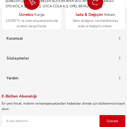
ŞUBELER QNB TÜM ŞUBELER ALSTOM AFER-ATE-APU ADİ ORTAKLIĞI
OTO KOÇ A.Ş. OPİS A.Ş. COCA COLA A.Ş. OPEL BEYAZ FİLO A.Ş.
Ücretsiz
İade & Değişim
Kargo
İmkanı
10.000 TL ve üzeri alışverişlerinizde
Satın aldığınız ürünlerde kolay
ücretsiz kargo fırsatı.
iade ve değişim imkanı.
Kurumsal
Sözleşmeler
Yardım
E-Bülten Aboneliği
En yeni fırsat, indirim ve kampanyalardan haberdar olmak için bültenimize kayıt
olun.
Gönder