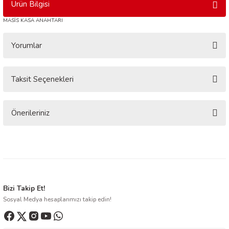
Ürün Bilgisi
MASİS KASA ANAHTARI
Yorumlar
Taksit Seçenekleri
Bu ürüne ilk yorumu siz yapın!
Yorum Yaz
Önerileriniz
Bu ürünün fiyat bilgisi, resim, ürün açıklamalarında ve diğer konularda
yetersiz gördüğünüz noktaları öneri formunu kullanarak tarafımıza
iletebilirsiniz.
Görüş ve önerileriniz için teşekkür ederiz.
Ürün resmi kalitesiz, bozuk veya görüntülenemiyor.
Bizi Takip Et!
Sosyal Medya hesaplarımızı takip edin!
Ürün açıklamasında eksik bilgiler bulunuyor.
Ürün bilgilerinde hatalar bulunuyor.
Ürün fiyatı diğer sitelerden daha pahalı.