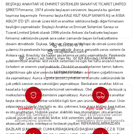
BEŞTAŞLI ANAHTAR VE EMNİYET SİSTEMLERİ SANAYİ VE TİCARET LİMİTED
Bu ürüne benzer farklı alternatifler olmalı.
ŞİRKETİ Firmamız, 1974 yılında başlayan serüvenini, başarıyla bu günlere
taşımayı başarmıştır. Firmamız başta KALE KİLİT KALIP SANAYİİ AŞ ve ASSA
ABLOY LTD ŞTİ. olmak üzere kilit ve anahtar sektörüne bağlı diğer firmaların
bayiliğini yapmaktadır. Beştaşlı Anahtar ve Emniyet Sistemleri Sanayi ve
Ticaret Limited Şirketi olarak 1996 yılında Ankara`da faaliyete başlayan
firmamız sektöründe çeyrek asra yakın zamandır başarı ile faaliyetlerine
devam etmektedir. Dışkapı, Şaşmaz, Ostim ve Maltepe’de olmak üzere dört
0533 590 93 75
Gönder
şubemiz ile perakende hizmeti vermektedir. Ayrıca, periyodik servis sistemi ile
info@bestasli.com.tr
Ankara ve İç Anadolu`da toptan pazarlama ve satış yapmaktadır. Perakende
Çankırı Cad. Vakıf İş Hanı No : 67 B/4 Altındağ / ANKARA
şubelerimizde anahtar, kilit ve kilit sistemleri ile ilgili her türlü arızanın tamiri
ile bakım ve onarımı yapılmaktadır. Oto kilit ve anahtarlarının tamiri, bakımı,
çoğaltılması gibi işler yanında immobilizer sistem anahtarın çoğaltılmasını
İLETİŞİM FORMU
da yapmaktayız. Ayrıca sigorta (assist) şirketleri ve otomotiv sektöründeki bir
çok yetkili servisin euro servisliğini yapmaktayız. Bankaların anahtar, kilit ve
kasalarla ilgili problemlerinde hizmet vermekteyiz. Otel, motel ya da büyük iş
merkezlerinin master sistemlerini yapmaktayız. Ayrıca toptan kilit ve anahtar
başta olmak üzere anahtar ve kilitle ilgili tüm yan ürünleri pazarlıyoruz. Ürün
yelpazemiz şöyledir: Her türlü ev, oto, çekmece, kapı, kasa kilitleri, kapı kolları,
Güvenli
Aynı Gün
Alışveriş
Kargo
ev oto anahtarları. Hidrolik yaylar, elektrikli kapı otomatikleri, oto alarmları,
256Bit SSL Sertifikası ile
Saat 14.00'ya kadar verilen
yüksek güvenlikli ve özellikli kilitler, kilit sistemleri; çelik kapılar, kapı
alışverişleriniz güvende.
siparişleriniz aynı gün kargoda.
aksesuarları, vida, menteşe vs hırdavat çeşitleri. REFERANSLARIMIZDAN
BAZILARI ŞUNLARDIR; CUMHURBAŞKANLIĞI BAŞBAKANLIK T.C.Z.B. TÜM