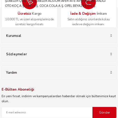
ŞUBELER QNB TÜM ŞUBELER ALSTOM AFER-ATE-APU ADİ ORTAKLIĞI
OTO KOÇ A.Ş. OPİS A.Ş. COCA COLA A.Ş. OPEL BEYAZ FİLO A.Ş.
Ücretsiz
İade & Değişim
Kargo
İmkanı
10.000 TL ve üzeri alışverişlerinizde
Satın aldığınız ürünlerde kolay
ücretsiz kargo fırsatı.
iade ve değişim imkanı.
Kurumsal
Sözleşmeler
Yardım
E-Bülten Aboneliği
En yeni fırsat, indirim ve kampanyalardan haberdar olmak için bültenimize kayıt
olun.
Gönder