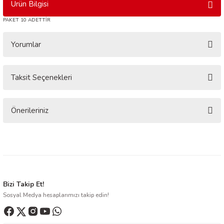
Ürün Bilgisi
PAKET 10 ADETTİR
Yorumlar
Taksit Seçenekleri
Bu ürüne ilk yorumu siz yapın!
Yorum Yaz
Önerileriniz
Bu ürünün fiyat bilgisi, resim, ürün açıklamalarında ve diğer konularda
yetersiz gördüğünüz noktaları öneri formunu kullanarak tarafımıza
iletebilirsiniz.
Görüş ve önerileriniz için teşekkür ederiz.
Ürün resmi kalitesiz, bozuk veya görüntülenemiyor.
Bizi Takip Et!
Sosyal Medya hesaplarımızı takip edin!
Ürün açıklamasında eksik bilgiler bulunuyor.
Ürün bilgilerinde hatalar bulunuyor.
Ürün fiyatı diğer sitelerden daha pahalı.