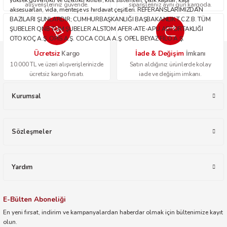
alışverişleriniz güvende.
siparişleriniz aynı gün kargoda.
aksesuarları, vida, menteşe vs hırdavat çeşitleri. REFERANSLARIMIZDAN
BAZILARI ŞUNLARDIR; CUMHURBAŞKANLIĞI BAŞBAKANLIK T.C.Z.B. TÜM
ŞUBELER QNB TÜM ŞUBELER ALSTOM AFER-ATE-APU ADİ ORTAKLIĞI
OTO KOÇ A.Ş. OPİS A.Ş. COCA COLA A.Ş. OPEL BEYAZ FİLO A.Ş.
Ücretsiz
İade & Değişim
Kargo
İmkanı
10.000 TL ve üzeri alışverişlerinizde
Satın aldığınız ürünlerde kolay
ücretsiz kargo fırsatı.
iade ve değişim imkanı.
Kurumsal
Sözleşmeler
Yardım
E-Bülten Aboneliği
En yeni fırsat, indirim ve kampanyalardan haberdar olmak için bültenimize kayıt
olun.