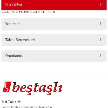
Ürün Bilgisi
ESSENTİAL 50 MM PİRİNÇ ASMA KİLİT KUTU
Yorumlar
Taksit Seçenekleri
Bu ürüne ilk yorumu siz yapın!
Yorum Yaz
Önerileriniz
Bu ürünün fiyat bilgisi, resim, ürün açıklamalarında ve diğer konularda
yetersiz gördüğünüz noktaları öneri formunu kullanarak tarafımıza
iletebilirsiniz.
Görüş ve önerileriniz için teşekkür ederiz.
Ürün resmi kalitesiz, bozuk veya görüntülenemiyor.
Ürün açıklamasında eksik bilgiler bulunuyor.
Bizi Takip Et!
Ürün bilgilerinde hatalar bulunuyor.
Sosyal Medya hesaplarımızı takip edin!