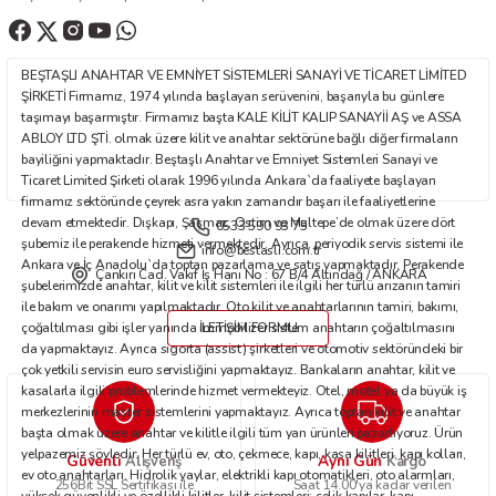
Ürün fiyatı diğer sitelerden daha pahalı.
Bu ürüne benzer farklı alternatifler olmalı.
BEŞTAŞLI ANAHTAR VE EMNİYET SİSTEMLERİ SANAYİ VE TİCARET LİMİTED
ŞİRKETİ Firmamız, 1974 yılında başlayan serüvenini, başarıyla bu günlere
taşımayı başarmıştır. Firmamız başta KALE KİLİT KALIP SANAYİİ AŞ ve ASSA
ABLOY LTD ŞTİ. olmak üzere kilit ve anahtar sektörüne bağlı diğer firmaların
bayiliğini yapmaktadır. Beştaşlı Anahtar ve Emniyet Sistemleri Sanayi ve
Ticaret Limited Şirketi olarak 1996 yılında Ankara`da faaliyete başlayan
Gönder
firmamız sektöründe çeyrek asra yakın zamandır başarı ile faaliyetlerine
devam etmektedir. Dışkapı, Şaşmaz, Ostim ve Maltepe’de olmak üzere dört
0533 590 93 75
şubemiz ile perakende hizmeti vermektedir. Ayrıca, periyodik servis sistemi ile
info@bestasli.com.tr
Ankara ve İç Anadolu`da toptan pazarlama ve satış yapmaktadır. Perakende
Çankırı Cad. Vakıf İş Hanı No : 67 B/4 Altındağ / ANKARA
şubelerimizde anahtar, kilit ve kilit sistemleri ile ilgili her türlü arızanın tamiri
ile bakım ve onarımı yapılmaktadır. Oto kilit ve anahtarlarının tamiri, bakımı,
çoğaltılması gibi işler yanında immobilizer sistem anahtarın çoğaltılmasını
İLETİŞİM FORMU
da yapmaktayız. Ayrıca sigorta (assist) şirketleri ve otomotiv sektöründeki bir
çok yetkili servisin euro servisliğini yapmaktayız. Bankaların anahtar, kilit ve
kasalarla ilgili problemlerinde hizmet vermekteyiz. Otel, motel ya da büyük iş
merkezlerinin master sistemlerini yapmaktayız. Ayrıca toptan kilit ve anahtar
başta olmak üzere anahtar ve kilitle ilgili tüm yan ürünleri pazarlıyoruz. Ürün
yelpazemiz şöyledir: Her türlü ev, oto, çekmece, kapı, kasa kilitleri, kapı kolları,
Güvenli
Aynı Gün
Alışveriş
Kargo
ev oto anahtarları. Hidrolik yaylar, elektrikli kapı otomatikleri, oto alarmları,
256Bit SSL Sertifikası ile
Saat 14.00'ya kadar verilen
yüksek güvenlikli ve özellikli kilitler, kilit sistemleri; çelik kapılar, kapı