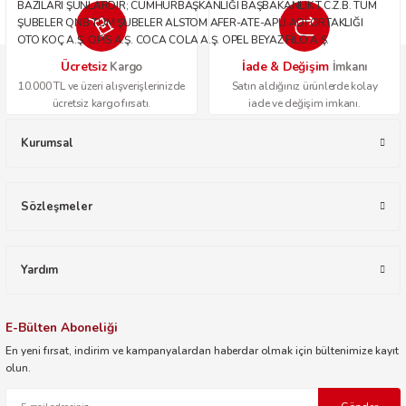
BAZILARI ŞUNLARDIR; CUMHURBAŞKANLIĞI BAŞBAKANLIK T.C.Z.B. TÜM
ŞUBELER QNB TÜM ŞUBELER ALSTOM AFER-ATE-APU ADİ ORTAKLIĞI
OTO KOÇ A.Ş. OPİS A.Ş. COCA COLA A.Ş. OPEL BEYAZ FİLO A.Ş.
Ücretsiz
İade & Değişim
Kargo
İmkanı
10.000 TL ve üzeri alışverişlerinizde
Satın aldığınız ürünlerde kolay
ücretsiz kargo fırsatı.
iade ve değişim imkanı.
Kurumsal
Sözleşmeler
Yardım
E-Bülten Aboneliği
En yeni fırsat, indirim ve kampanyalardan haberdar olmak için bültenimize kayıt
olun.