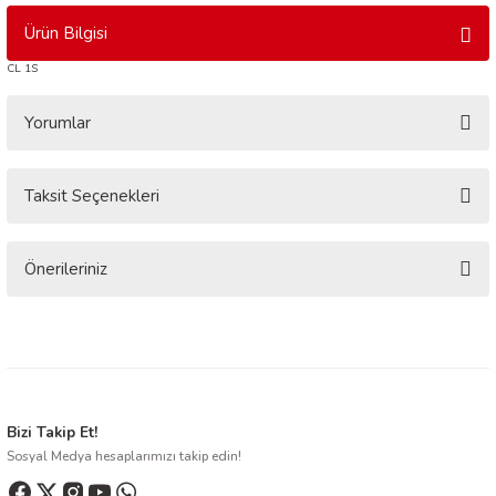
Ürün Bilgisi
CL 1S
Yorumlar
Taksit Seçenekleri
Bu ürüne ilk yorumu siz yapın!
Yorum Yaz
Önerileriniz
Bu ürünün fiyat bilgisi, resim, ürün açıklamalarında ve diğer konularda
yetersiz gördüğünüz noktaları öneri formunu kullanarak tarafımıza
iletebilirsiniz.
Görüş ve önerileriniz için teşekkür ederiz.
Ürün resmi kalitesiz, bozuk veya görüntülenemiyor.
Bizi Takip Et!
Sosyal Medya hesaplarımızı takip edin!
Ürün açıklamasında eksik bilgiler bulunuyor.
Ürün bilgilerinde hatalar bulunuyor.