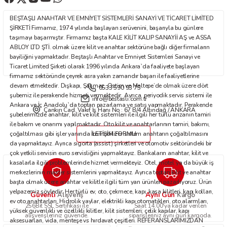
Ürün fiyatı diğer sitelerden daha pahalı.
BEŞTAŞLI ANAHTAR VE EMNİYET SİSTEMLERİ SANAYİ VE TİCARET LİMİTED
Bu ürüne benzer farklı alternatifler olmalı.
ŞİRKETİ Firmamız, 1974 yılında başlayan serüvenini, başarıyla bu günlere
taşımayı başarmıştır. Firmamız başta KALE KİLİT KALIP SANAYİİ AŞ ve ASSA
ABLOY LTD ŞTİ. olmak üzere kilit ve anahtar sektörüne bağlı diğer firmaların
bayiliğini yapmaktadır. Beştaşlı Anahtar ve Emniyet Sistemleri Sanayi ve
Ticaret Limited Şirketi olarak 1996 yılında Ankara`da faaliyete başlayan
firmamız sektöründe çeyrek asra yakın zamandır başarı ile faaliyetlerine
devam etmektedir. Dışkapı, Şaşmaz, Ostim ve Maltepe’de olmak üzere dört
0533 590 93 75
Gönder
şubemiz ile perakende hizmeti vermektedir. Ayrıca, periyodik servis sistemi ile
info@bestasli.com.tr
Ankara ve İç Anadolu`da toptan pazarlama ve satış yapmaktadır. Perakende
Çankırı Cad. Vakıf İş Hanı No : 67 B/4 Altındağ / ANKARA
şubelerimizde anahtar, kilit ve kilit sistemleri ile ilgili her türlü arızanın tamiri
ile bakım ve onarımı yapılmaktadır. Oto kilit ve anahtarlarının tamiri, bakımı,
çoğaltılması gibi işler yanında immobilizer sistem anahtarın çoğaltılmasını
İLETİŞİM FORMU
da yapmaktayız. Ayrıca sigorta (assist) şirketleri ve otomotiv sektöründeki bir
çok yetkili servisin euro servisliğini yapmaktayız. Bankaların anahtar, kilit ve
kasalarla ilgili problemlerinde hizmet vermekteyiz. Otel, motel ya da büyük iş
merkezlerinin master sistemlerini yapmaktayız. Ayrıca toptan kilit ve anahtar
başta olmak üzere anahtar ve kilitle ilgili tüm yan ürünleri pazarlıyoruz. Ürün
yelpazemiz şöyledir: Her türlü ev, oto, çekmece, kapı, kasa kilitleri, kapı kolları,
Güvenli
Aynı Gün
Alışveriş
Kargo
ev oto anahtarları. Hidrolik yaylar, elektrikli kapı otomatikleri, oto alarmları,
256Bit SSL Sertifikası ile
Saat 14.00'ya kadar verilen
yüksek güvenlikli ve özellikli kilitler, kilit sistemleri; çelik kapılar, kapı
alışverişleriniz güvende.
siparişleriniz aynı gün kargoda.
aksesuarları, vida, menteşe vs hırdavat çeşitleri. REFERANSLARIMIZDAN