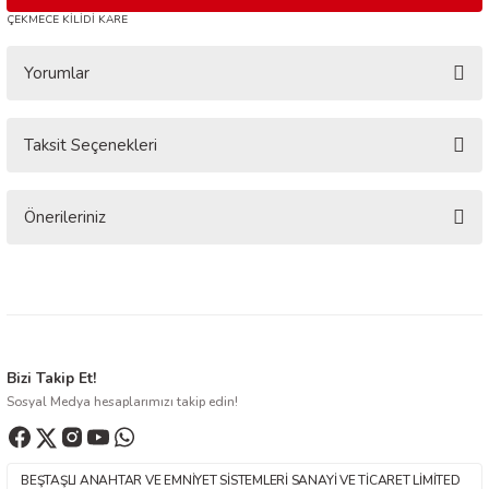
ÇEKMECE KİLİDİ KARE
Yorumlar
Taksit Seçenekleri
Bu ürüne ilk yorumu siz yapın!
Yorum Yaz
Önerileriniz
Bu ürünün fiyat bilgisi, resim, ürün açıklamalarında ve diğer konularda
yetersiz gördüğünüz noktaları öneri formunu kullanarak tarafımıza
iletebilirsiniz.
Görüş ve önerileriniz için teşekkür ederiz.
Ürün resmi kalitesiz, bozuk veya görüntülenemiyor.
Bizi Takip Et!
Sosyal Medya hesaplarımızı takip edin!
Ürün açıklamasında eksik bilgiler bulunuyor.
Ürün bilgilerinde hatalar bulunuyor.
Ürün fiyatı diğer sitelerden daha pahalı.
BEŞTAŞLI ANAHTAR VE EMNİYET SİSTEMLERİ SANAYİ VE TİCARET LİMİTED