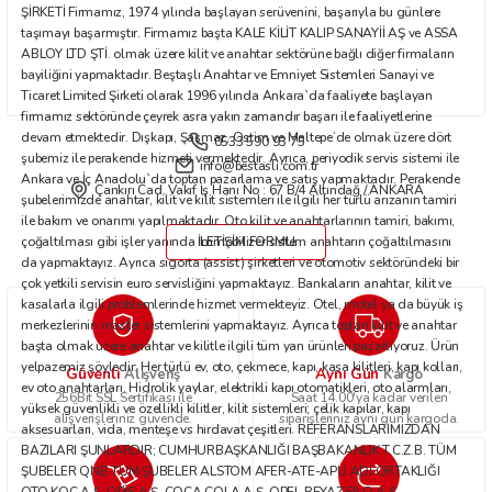
Bu ürüne benzer farklı alternatifler olmalı.
ŞİRKETİ Firmamız, 1974 yılında başlayan serüvenini, başarıyla bu günlere
taşımayı başarmıştır. Firmamız başta KALE KİLİT KALIP SANAYİİ AŞ ve ASSA
ABLOY LTD ŞTİ. olmak üzere kilit ve anahtar sektörüne bağlı diğer firmaların
bayiliğini yapmaktadır. Beştaşlı Anahtar ve Emniyet Sistemleri Sanayi ve
Ticaret Limited Şirketi olarak 1996 yılında Ankara`da faaliyete başlayan
firmamız sektöründe çeyrek asra yakın zamandır başarı ile faaliyetlerine
devam etmektedir. Dışkapı, Şaşmaz, Ostim ve Maltepe’de olmak üzere dört
0533 590 93 75
Gönder
şubemiz ile perakende hizmeti vermektedir. Ayrıca, periyodik servis sistemi ile
info@bestasli.com.tr
Ankara ve İç Anadolu`da toptan pazarlama ve satış yapmaktadır. Perakende
Çankırı Cad. Vakıf İş Hanı No : 67 B/4 Altındağ / ANKARA
şubelerimizde anahtar, kilit ve kilit sistemleri ile ilgili her türlü arızanın tamiri
ile bakım ve onarımı yapılmaktadır. Oto kilit ve anahtarlarının tamiri, bakımı,
çoğaltılması gibi işler yanında immobilizer sistem anahtarın çoğaltılmasını
İLETİŞİM FORMU
da yapmaktayız. Ayrıca sigorta (assist) şirketleri ve otomotiv sektöründeki bir
çok yetkili servisin euro servisliğini yapmaktayız. Bankaların anahtar, kilit ve
kasalarla ilgili problemlerinde hizmet vermekteyiz. Otel, motel ya da büyük iş
merkezlerinin master sistemlerini yapmaktayız. Ayrıca toptan kilit ve anahtar
başta olmak üzere anahtar ve kilitle ilgili tüm yan ürünleri pazarlıyoruz. Ürün
yelpazemiz şöyledir: Her türlü ev, oto, çekmece, kapı, kasa kilitleri, kapı kolları,
Güvenli
Aynı Gün
Alışveriş
Kargo
ev oto anahtarları. Hidrolik yaylar, elektrikli kapı otomatikleri, oto alarmları,
256Bit SSL Sertifikası ile
Saat 14.00'ya kadar verilen
yüksek güvenlikli ve özellikli kilitler, kilit sistemleri; çelik kapılar, kapı
alışverişleriniz güvende.
siparişleriniz aynı gün kargoda.
aksesuarları, vida, menteşe vs hırdavat çeşitleri. REFERANSLARIMIZDAN
BAZILARI ŞUNLARDIR; CUMHURBAŞKANLIĞI BAŞBAKANLIK T.C.Z.B. TÜM
ŞUBELER QNB TÜM ŞUBELER ALSTOM AFER-ATE-APU ADİ ORTAKLIĞI