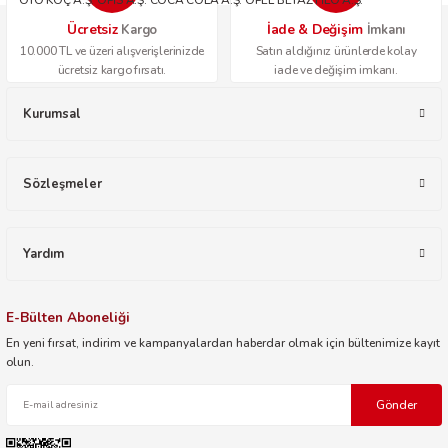
OTO KOÇ A.Ş. OPİS A.Ş. COCA COLA A.Ş. OPEL BEYAZ FİLO A.Ş.
Ücretsiz
İade & Değişim
Kargo
İmkanı
10.000 TL ve üzeri alışverişlerinizde
Satın aldığınız ürünlerde kolay
ücretsiz kargo fırsatı.
iade ve değişim imkanı.
Kurumsal
Sözleşmeler
Yardım
E-Bülten Aboneliği
En yeni fırsat, indirim ve kampanyalardan haberdar olmak için bültenimize kayıt
olun.
Gönder