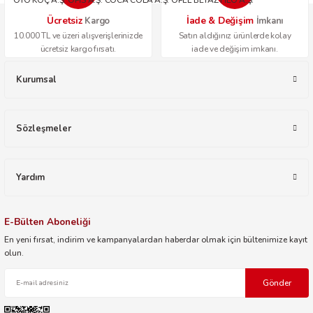
OTO KOÇ A.Ş. OPİS A.Ş. COCA COLA A.Ş. OPEL BEYAZ FİLO A.Ş.
Ücretsiz
İade & Değişim
Kargo
İmkanı
10.000 TL ve üzeri alışverişlerinizde
Satın aldığınız ürünlerde kolay
ücretsiz kargo fırsatı.
iade ve değişim imkanı.
Kurumsal
Sözleşmeler
Yardım
E-Bülten Aboneliği
En yeni fırsat, indirim ve kampanyalardan haberdar olmak için bültenimize kayıt
olun.
Gönder