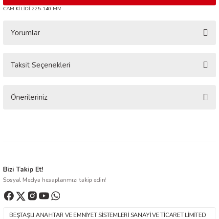
CAM KİLİDİ 225-140 MM
Yorumlar
Taksit Seçenekleri
Bu ürüne ilk yorumu siz yapın!
Yorum Yaz
Önerileriniz
Bu ürünün fiyat bilgisi, resim, ürün açıklamalarında ve diğer konularda
yetersiz gördüğünüz noktaları öneri formunu kullanarak tarafımıza
iletebilirsiniz.
Görüş ve önerileriniz için teşekkür ederiz.
Ürün resmi kalitesiz, bozuk veya görüntülenemiyor.
Bizi Takip Et!
Sosyal Medya hesaplarımızı takip edin!
Ürün açıklamasında eksik bilgiler bulunuyor.
Ürün bilgilerinde hatalar bulunuyor.
Ürün fiyatı diğer sitelerden daha pahalı.
BEŞTAŞLI ANAHTAR VE EMNİYET SİSTEMLERİ SANAYİ VE TİCARET LİMİTED