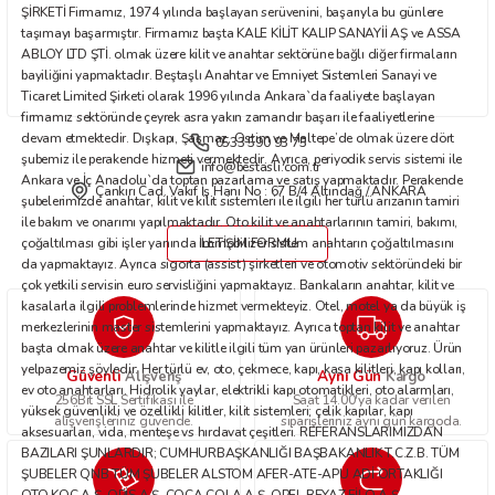
Bu ürüne benzer farklı alternatifler olmalı.
ŞİRKETİ Firmamız, 1974 yılında başlayan serüvenini, başarıyla bu günlere
taşımayı başarmıştır. Firmamız başta KALE KİLİT KALIP SANAYİİ AŞ ve ASSA
ABLOY LTD ŞTİ. olmak üzere kilit ve anahtar sektörüne bağlı diğer firmaların
bayiliğini yapmaktadır. Beştaşlı Anahtar ve Emniyet Sistemleri Sanayi ve
Ticaret Limited Şirketi olarak 1996 yılında Ankara`da faaliyete başlayan
firmamız sektöründe çeyrek asra yakın zamandır başarı ile faaliyetlerine
devam etmektedir. Dışkapı, Şaşmaz, Ostim ve Maltepe’de olmak üzere dört
0533 590 93 75
Gönder
şubemiz ile perakende hizmeti vermektedir. Ayrıca, periyodik servis sistemi ile
info@bestasli.com.tr
Ankara ve İç Anadolu`da toptan pazarlama ve satış yapmaktadır. Perakende
Çankırı Cad. Vakıf İş Hanı No : 67 B/4 Altındağ / ANKARA
şubelerimizde anahtar, kilit ve kilit sistemleri ile ilgili her türlü arızanın tamiri
ile bakım ve onarımı yapılmaktadır. Oto kilit ve anahtarlarının tamiri, bakımı,
çoğaltılması gibi işler yanında immobilizer sistem anahtarın çoğaltılmasını
İLETİŞİM FORMU
da yapmaktayız. Ayrıca sigorta (assist) şirketleri ve otomotiv sektöründeki bir
çok yetkili servisin euro servisliğini yapmaktayız. Bankaların anahtar, kilit ve
kasalarla ilgili problemlerinde hizmet vermekteyiz. Otel, motel ya da büyük iş
merkezlerinin master sistemlerini yapmaktayız. Ayrıca toptan kilit ve anahtar
başta olmak üzere anahtar ve kilitle ilgili tüm yan ürünleri pazarlıyoruz. Ürün
yelpazemiz şöyledir: Her türlü ev, oto, çekmece, kapı, kasa kilitleri, kapı kolları,
Güvenli
Aynı Gün
Alışveriş
Kargo
ev oto anahtarları. Hidrolik yaylar, elektrikli kapı otomatikleri, oto alarmları,
256Bit SSL Sertifikası ile
Saat 14.00'ya kadar verilen
yüksek güvenlikli ve özellikli kilitler, kilit sistemleri; çelik kapılar, kapı
alışverişleriniz güvende.
siparişleriniz aynı gün kargoda.
aksesuarları, vida, menteşe vs hırdavat çeşitleri. REFERANSLARIMIZDAN
BAZILARI ŞUNLARDIR; CUMHURBAŞKANLIĞI BAŞBAKANLIK T.C.Z.B. TÜM
ŞUBELER QNB TÜM ŞUBELER ALSTOM AFER-ATE-APU ADİ ORTAKLIĞI