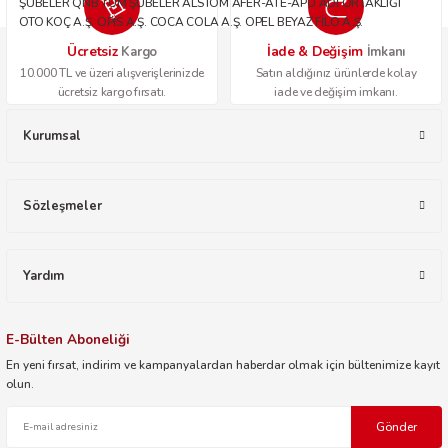
ŞUBELER QNB TÜM ŞUBELER ALSTOM AFER-ATE-APU ADİ ORTAKLIĞI
OTO KOÇ A.Ş. OPİS A.Ş. COCA COLA A.Ş. OPEL BEYAZ FİLO A.Ş.
Ücretsiz
İade & Değişim
Kargo
İmkanı
10.000 TL ve üzeri alışverişlerinizde
Satın aldığınız ürünlerde kolay
ücretsiz kargo fırsatı.
iade ve değişim imkanı.
Kurumsal
Sözleşmeler
Yardım
E-Bülten Aboneliği
En yeni fırsat, indirim ve kampanyalardan haberdar olmak için bültenimize kayıt
olun.
Gönder