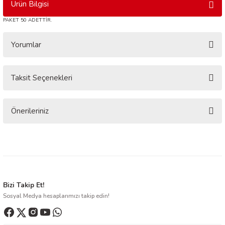
Ürün Bilgisi
PAKET 50 ADETTİR.
Yorumlar
Taksit Seçenekleri
Bu ürüne ilk yorumu siz yapın!
Yorum Yaz
Önerileriniz
Bu ürünün fiyat bilgisi, resim, ürün açıklamalarında ve diğer konularda
yetersiz gördüğünüz noktaları öneri formunu kullanarak tarafımıza
iletebilirsiniz.
Görüş ve önerileriniz için teşekkür ederiz.
Ürün resmi kalitesiz, bozuk veya görüntülenemiyor.
Bizi Takip Et!
Sosyal Medya hesaplarımızı takip edin!
Ürün açıklamasında eksik bilgiler bulunuyor.
Ürün bilgilerinde hatalar bulunuyor.
Ürün fiyatı diğer sitelerden daha pahalı.