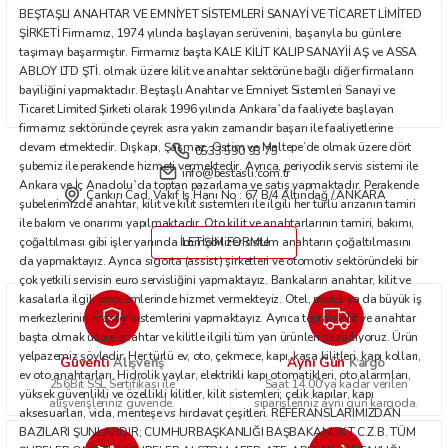
BEŞTAŞLI ANAHTAR VE EMNİYET SİSTEMLERİ SANAYİ VE TİCARET LİMİTED
Bu ürüne benzer farklı alternatifler olmalı.
ŞİRKETİ Firmamız, 1974 yılında başlayan serüvenini, başarıyla bu günlere
taşımayı başarmıştır. Firmamız başta KALE KİLİT KALIP SANAYİİ AŞ ve ASSA
ABLOY LTD ŞTİ. olmak üzere kilit ve anahtar sektörüne bağlı diğer firmaların
bayiliğini yapmaktadır. Beştaşlı Anahtar ve Emniyet Sistemleri Sanayi ve
Ticaret Limited Şirketi olarak 1996 yılında Ankara`da faaliyete başlayan
firmamız sektöründe çeyrek asra yakın zamandır başarı ile faaliyetlerine
devam etmektedir. Dışkapı, Şaşmaz, Ostim ve Maltepe’de olmak üzere dört
0533 590 93 75
Gönder
şubemiz ile perakende hizmeti vermektedir. Ayrıca, periyodik servis sistemi ile
info@bestasli.com.tr
Ankara ve İç Anadolu`da toptan pazarlama ve satış yapmaktadır. Perakende
Çankırı Cad. Vakıf İş Hanı No : 67 B/4 Altındağ / ANKARA
şubelerimizde anahtar, kilit ve kilit sistemleri ile ilgili her türlü arızanın tamiri
ile bakım ve onarımı yapılmaktadır. Oto kilit ve anahtarlarının tamiri, bakımı,
çoğaltılması gibi işler yanında immobilizer sistem anahtarın çoğaltılmasını
İLETİŞİM FORMU
da yapmaktayız. Ayrıca sigorta (assist) şirketleri ve otomotiv sektöründeki bir
çok yetkili servisin euro servisliğini yapmaktayız. Bankaların anahtar, kilit ve
kasalarla ilgili problemlerinde hizmet vermekteyiz. Otel, motel ya da büyük iş
merkezlerinin master sistemlerini yapmaktayız. Ayrıca toptan kilit ve anahtar
başta olmak üzere anahtar ve kilitle ilgili tüm yan ürünleri pazarlıyoruz. Ürün
yelpazemiz şöyledir: Her türlü ev, oto, çekmece, kapı, kasa kilitleri, kapı kolları,
Güvenli
Aynı Gün
Alışveriş
Kargo
ev oto anahtarları. Hidrolik yaylar, elektrikli kapı otomatikleri, oto alarmları,
256Bit SSL Sertifikası ile
Saat 14.00'ya kadar verilen
yüksek güvenlikli ve özellikli kilitler, kilit sistemleri; çelik kapılar, kapı
alışverişleriniz güvende.
siparişleriniz aynı gün kargoda.
aksesuarları, vida, menteşe vs hırdavat çeşitleri. REFERANSLARIMIZDAN
BAZILARI ŞUNLARDIR; CUMHURBAŞKANLIĞI BAŞBAKANLIK T.C.Z.B. TÜM