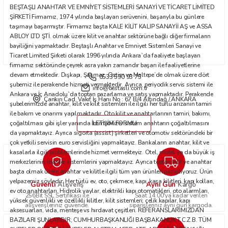
BEŞTAŞLI ANAHTAR VE EMNİYET SİSTEMLERİ SANAYİ VE TİCARET LİMİTED
Bu ürüne benzer farklı alternatifler olmalı.
ŞİRKETİ Firmamız, 1974 yılında başlayan serüvenini, başarıyla bu günlere
taşımayı başarmıştır. Firmamız başta KALE KİLİT KALIP SANAYİİ AŞ ve ASSA
ABLOY LTD ŞTİ. olmak üzere kilit ve anahtar sektörüne bağlı diğer firmaların
bayiliğini yapmaktadır. Beştaşlı Anahtar ve Emniyet Sistemleri Sanayi ve
Ticaret Limited Şirketi olarak 1996 yılında Ankara`da faaliyete başlayan
firmamız sektöründe çeyrek asra yakın zamandır başarı ile faaliyetlerine
devam etmektedir. Dışkapı, Şaşmaz, Ostim ve Maltepe’de olmak üzere dört
0533 590 93 75
Gönder
şubemiz ile perakende hizmeti vermektedir. Ayrıca, periyodik servis sistemi ile
info@bestasli.com.tr
Ankara ve İç Anadolu`da toptan pazarlama ve satış yapmaktadır. Perakende
Çankırı Cad. Vakıf İş Hanı No : 67 B/4 Altındağ / ANKARA
şubelerimizde anahtar, kilit ve kilit sistemleri ile ilgili her türlü arızanın tamiri
ile bakım ve onarımı yapılmaktadır. Oto kilit ve anahtarlarının tamiri, bakımı,
çoğaltılması gibi işler yanında immobilizer sistem anahtarın çoğaltılmasını
İLETİŞİM FORMU
da yapmaktayız. Ayrıca sigorta (assist) şirketleri ve otomotiv sektöründeki bir
çok yetkili servisin euro servisliğini yapmaktayız. Bankaların anahtar, kilit ve
kasalarla ilgili problemlerinde hizmet vermekteyiz. Otel, motel ya da büyük iş
merkezlerinin master sistemlerini yapmaktayız. Ayrıca toptan kilit ve anahtar
başta olmak üzere anahtar ve kilitle ilgili tüm yan ürünleri pazarlıyoruz. Ürün
yelpazemiz şöyledir: Her türlü ev, oto, çekmece, kapı, kasa kilitleri, kapı kolları,
Güvenli
Aynı Gün
Alışveriş
Kargo
ev oto anahtarları. Hidrolik yaylar, elektrikli kapı otomatikleri, oto alarmları,
256Bit SSL Sertifikası ile
Saat 14.00'ya kadar verilen
yüksek güvenlikli ve özellikli kilitler, kilit sistemleri; çelik kapılar, kapı
alışverişleriniz güvende.
siparişleriniz aynı gün kargoda.
aksesuarları, vida, menteşe vs hırdavat çeşitleri. REFERANSLARIMIZDAN
BAZILARI ŞUNLARDIR; CUMHURBAŞKANLIĞI BAŞBAKANLIK T.C.Z.B. TÜM