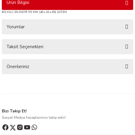
Ürün Bilgisi
BİLYALI SİLİNDİR 95 MM (40+10+45) SATEN
Yorumlar
Taksit Seçenekleri
Bu ürüne ilk yorumu siz yapın!
Yorum Yaz
Önerileriniz
Bu ürünün fiyat bilgisi, resim, ürün açıklamalarında ve diğer konularda
yetersiz gördüğünüz noktaları öneri formunu kullanarak tarafımıza
iletebilirsiniz.
Görüş ve önerileriniz için teşekkür ederiz.
Ürün resmi kalitesiz, bozuk veya görüntülenemiyor.
Bizi Takip Et!
Sosyal Medya hesaplarımızı takip edin!
Ürün açıklamasında eksik bilgiler bulunuyor.
Ürün bilgilerinde hatalar bulunuyor.
Ürün fiyatı diğer sitelerden daha pahalı.