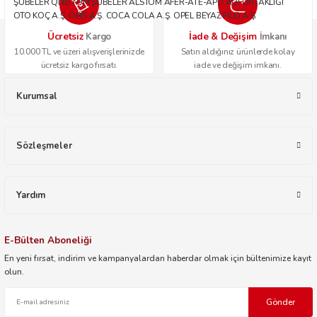
ŞUBELER QNB TÜM ŞUBELER ALSTOM AFER-ATE-APU ADİ ORTAKLIĞI
OTO KOÇ A.Ş. OPİS A.Ş. COCA COLA A.Ş. OPEL BEYAZ FİLO A.Ş.
Ücretsiz
İade & Değişim
Kargo
İmkanı
10.000 TL ve üzeri alışverişlerinizde
Satın aldığınız ürünlerde kolay
ücretsiz kargo fırsatı.
iade ve değişim imkanı.
Kurumsal
Sözleşmeler
Yardım
E-Bülten Aboneliği
En yeni fırsat, indirim ve kampanyalardan haberdar olmak için bültenimize kayıt
olun.
Gönder