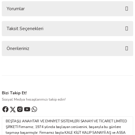
Yorumlar
Taksit Seçenekleri
Bu ürüne ilk yorumu siz yapın!
Yorum Yaz
Önerileriniz
Bu ürünün fiyat bilgisi, resim, ürün açıklamalarında ve diğer konularda
yetersiz gördüğünüz noktaları öneri formunu kullanarak tarafımıza
iletebilirsiniz.
Görüş ve önerileriniz için teşekkür ederiz.
Ürün resmi kalitesiz, bozuk veya görüntülenemiyor.
Bizi Takip Et!
Sosyal Medya hesaplarımızı takip edin!
Ürün açıklamasında eksik bilgiler bulunuyor.
Ürün bilgilerinde hatalar bulunuyor.
Ürün fiyatı diğer sitelerden daha pahalı.
BEŞTAŞLI ANAHTAR VE EMNİYET SİSTEMLERİ SANAYİ VE TİCARET LİMİTED
Bu ürüne benzer farklı alternatifler olmalı.
ŞİRKETİ Firmamız, 1974 yılında başlayan serüvenini, başarıyla bu günlere
taşımayı başarmıştır. Firmamız başta KALE KİLİT KALIP SANAYİİ AŞ ve ASSA