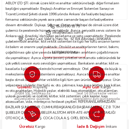
ABLOY LTD ŞTİ. olmak üzere kilit ve anahtar sektörüne bağlı diğer firmaların
bayiliğini yapmaktadır. Beştaşlı Anahtar ve Emniyet Sistemleri Sanayi ve
Ticaret Limited Şirketi olarak 1996 yılında Ankara`da faaliyete başlayan
firmamız sektöründe çeyrek asra yakın zamandır başarı ile faaliyetlerine
devam etmektedir. Dışkapı, Şaşmaz, Ostim ve Maltepe’de olmak üzere dört
0533 590 93 75
Gönder
şubemiz ile perakende hizmeti vermektedir. Ayrıca, periyodik servis sistemi ile
info@bestasli.com.tr
Ankara ve İç Anadolu`da toptan pazarlama ve satış yapmaktadır. Perakende
Çankırı Cad. Vakıf İş Hanı No : 67 B/4 Altındağ / ANKARA
şubelerimizde anahtar, kilit ve kilit sistemleri ile ilgili her türlü arızanın tamiri
ile bakım ve onarımı yapılmaktadır. Oto kilit ve anahtarlarının tamiri, bakımı,
çoğaltılması gibi işler yanında immobilizer sistem anahtarın çoğaltılmasını
İLETİŞİM FORMU
da yapmaktayız. Ayrıca sigorta (assist) şirketleri ve otomotiv sektöründeki bir
çok yetkili servisin euro servisliğini yapmaktayız. Bankaların anahtar, kilit ve
kasalarla ilgili problemlerinde hizmet vermekteyiz. Otel, motel ya da büyük iş
merkezlerinin master sistemlerini yapmaktayız. Ayrıca toptan kilit ve anahtar
başta olmak üzere anahtar ve kilitle ilgili tüm yan ürünleri pazarlıyoruz. Ürün
yelpazemiz şöyledir: Her türlü ev, oto, çekmece, kapı, kasa kilitleri, kapı kolları,
Güvenli
Aynı Gün
Alışveriş
Kargo
ev oto anahtarları. Hidrolik yaylar, elektrikli kapı otomatikleri, oto alarmları,
256Bit SSL Sertifikası ile
Saat 14.00'ya kadar verilen
yüksek güvenlikli ve özellikli kilitler, kilit sistemleri; çelik kapılar, kapı
alışverişleriniz güvende.
siparişleriniz aynı gün kargoda.
aksesuarları, vida, menteşe vs hırdavat çeşitleri. REFERANSLARIMIZDAN
BAZILARI ŞUNLARDIR; CUMHURBAŞKANLIĞI BAŞBAKANLIK T.C.Z.B. TÜM
ŞUBELER QNB TÜM ŞUBELER ALSTOM AFER-ATE-APU ADİ ORTAKLIĞI
OTO KOÇ A.Ş. OPİS A.Ş. COCA COLA A.Ş. OPEL BEYAZ FİLO A.Ş.
Ücretsiz
İade & Değişim
Kargo
İmkanı