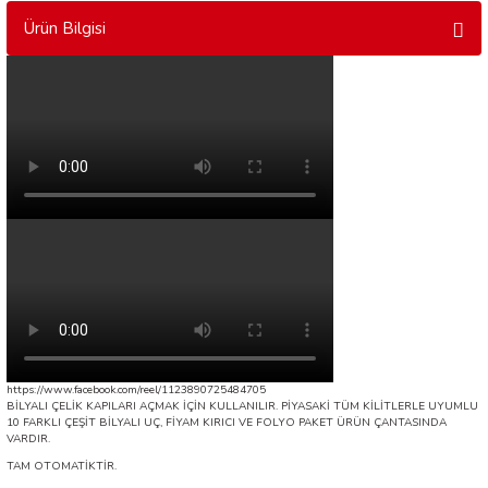
Ürün Bilgisi
https://www.facebook.com/reel/1123890725484705
BİLYALI ÇELİK KAPILARI AÇMAK İÇİN KULLANILIR. PİYASAKİ TÜM KİLİTLERLE UYUMLU
10 FARKLI ÇEŞİT BİLYALI UÇ, FİYAM KIRICI VE FOLYO PAKET ÜRÜN ÇANTASINDA
VARDIR.
TAM OTOMATİKTİR.