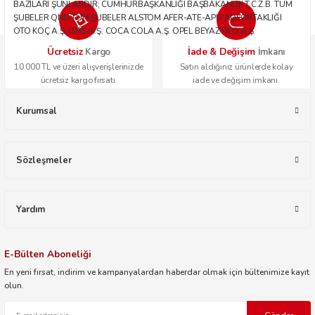
BAZILARI ŞUNLARDIR; CUMHURBAŞKANLIĞI BAŞBAKANLIK T.C.Z.B. TÜM
ŞUBELER QNB TÜM ŞUBELER ALSTOM AFER-ATE-APU ADİ ORTAKLIĞI
OTO KOÇ A.Ş. OPİS A.Ş. COCA COLA A.Ş. OPEL BEYAZ FİLO A.Ş.
Ücretsiz
İade & Değişim
Kargo
İmkanı
10.000 TL ve üzeri alışverişlerinizde
Satın aldığınız ürünlerde kolay
ücretsiz kargo fırsatı.
iade ve değişim imkanı.
Kurumsal
Sözleşmeler
Yardım
E-Bülten Aboneliği
En yeni fırsat, indirim ve kampanyalardan haberdar olmak için bültenimize kayıt
olun.