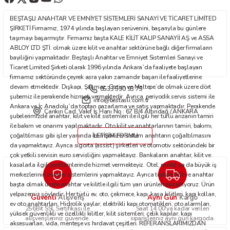
Ürün fiyatı diğer sitelerden daha pahalı.
BEŞTAŞLI ANAHTAR VE EMNİYET SİSTEMLERİ SANAYİ VE TİCARET LİMİTED
Bu ürüne benzer farklı alternatifler olmalı.
ŞİRKETİ Firmamız, 1974 yılında başlayan serüvenini, başarıyla bu günlere
taşımayı başarmıştır. Firmamız başta KALE KİLİT KALIP SANAYİİ AŞ ve ASSA
ABLOY LTD ŞTİ. olmak üzere kilit ve anahtar sektörüne bağlı diğer firmaların
bayiliğini yapmaktadır. Beştaşlı Anahtar ve Emniyet Sistemleri Sanayi ve
Ticaret Limited Şirketi olarak 1996 yılında Ankara`da faaliyete başlayan
firmamız sektöründe çeyrek asra yakın zamandır başarı ile faaliyetlerine
devam etmektedir. Dışkapı, Şaşmaz, Ostim ve Maltepe’de olmak üzere dört
0533 590 93 75
Gönder
şubemiz ile perakende hizmeti vermektedir. Ayrıca, periyodik servis sistemi ile
info@bestasli.com.tr
Ankara ve İç Anadolu`da toptan pazarlama ve satış yapmaktadır. Perakende
Çankırı Cad. Vakıf İş Hanı No : 67 B/4 Altındağ / ANKARA
şubelerimizde anahtar, kilit ve kilit sistemleri ile ilgili her türlü arızanın tamiri
ile bakım ve onarımı yapılmaktadır. Oto kilit ve anahtarlarının tamiri, bakımı,
çoğaltılması gibi işler yanında immobilizer sistem anahtarın çoğaltılmasını
İLETİŞİM FORMU
da yapmaktayız. Ayrıca sigorta (assist) şirketleri ve otomotiv sektöründeki bir
çok yetkili servisin euro servisliğini yapmaktayız. Bankaların anahtar, kilit ve
kasalarla ilgili problemlerinde hizmet vermekteyiz. Otel, motel ya da büyük iş
merkezlerinin master sistemlerini yapmaktayız. Ayrıca toptan kilit ve anahtar
başta olmak üzere anahtar ve kilitle ilgili tüm yan ürünleri pazarlıyoruz. Ürün
yelpazemiz şöyledir: Her türlü ev, oto, çekmece, kapı, kasa kilitleri, kapı kolları,
Güvenli
Aynı Gün
Alışveriş
Kargo
ev oto anahtarları. Hidrolik yaylar, elektrikli kapı otomatikleri, oto alarmları,
256Bit SSL Sertifikası ile
Saat 14.00'ya kadar verilen
yüksek güvenlikli ve özellikli kilitler, kilit sistemleri; çelik kapılar, kapı
alışverişleriniz güvende.
siparişleriniz aynı gün kargoda.
aksesuarları, vida, menteşe vs hırdavat çeşitleri. REFERANSLARIMIZDAN