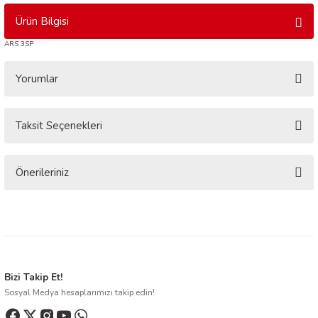
Ürün Bilgisi
ARS 3SP
Yorumlar
Taksit Seçenekleri
Bu ürüne ilk yorumu siz yapın!
Yorum Yaz
Önerileriniz
Bu ürünün fiyat bilgisi, resim, ürün açıklamalarında ve diğer konularda
yetersiz gördüğünüz noktaları öneri formunu kullanarak tarafımıza
iletebilirsiniz.
Görüş ve önerileriniz için teşekkür ederiz.
Ürün resmi kalitesiz, bozuk veya görüntülenemiyor.
Bizi Takip Et!
Sosyal Medya hesaplarımızı takip edin!
Ürün açıklamasında eksik bilgiler bulunuyor.
Ürün bilgilerinde hatalar bulunuyor.