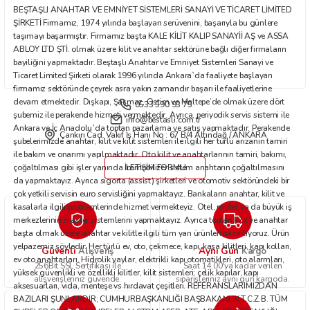
BEŞTAŞLI ANAHTAR VE EMNİYET SİSTEMLERİ SANAYİ VE TİCARET LİMİTED
Bu ürüne benzer farklı alternatifler olmalı.
ŞİRKETİ Firmamız, 1974 yılında başlayan serüvenini, başarıyla bu günlere
taşımayı başarmıştır. Firmamız başta KALE KİLİT KALIP SANAYİİ AŞ ve ASSA
ABLOY LTD ŞTİ. olmak üzere kilit ve anahtar sektörüne bağlı diğer firmaların
bayiliğini yapmaktadır. Beştaşlı Anahtar ve Emniyet Sistemleri Sanayi ve
Ticaret Limited Şirketi olarak 1996 yılında Ankara`da faaliyete başlayan
firmamız sektöründe çeyrek asra yakın zamandır başarı ile faaliyetlerine
devam etmektedir. Dışkapı, Şaşmaz, Ostim ve Maltepe’de olmak üzere dört
0533 590 93 75
Gönder
şubemiz ile perakende hizmeti vermektedir. Ayrıca, periyodik servis sistemi ile
info@bestasli.com.tr
Ankara ve İç Anadolu`da toptan pazarlama ve satış yapmaktadır. Perakende
Çankırı Cad. Vakıf İş Hanı No : 67 B/4 Altındağ / ANKARA
şubelerimizde anahtar, kilit ve kilit sistemleri ile ilgili her türlü arızanın tamiri
ile bakım ve onarımı yapılmaktadır. Oto kilit ve anahtarlarının tamiri, bakımı,
çoğaltılması gibi işler yanında immobilizer sistem anahtarın çoğaltılmasını
İLETİŞİM FORMU
da yapmaktayız. Ayrıca sigorta (assist) şirketleri ve otomotiv sektöründeki bir
çok yetkili servisin euro servisliğini yapmaktayız. Bankaların anahtar, kilit ve
kasalarla ilgili problemlerinde hizmet vermekteyiz. Otel, motel ya da büyük iş
merkezlerinin master sistemlerini yapmaktayız. Ayrıca toptan kilit ve anahtar
başta olmak üzere anahtar ve kilitle ilgili tüm yan ürünleri pazarlıyoruz. Ürün
yelpazemiz şöyledir: Her türlü ev, oto, çekmece, kapı, kasa kilitleri, kapı kolları,
Güvenli
Aynı Gün
Alışveriş
Kargo
ev oto anahtarları. Hidrolik yaylar, elektrikli kapı otomatikleri, oto alarmları,
256Bit SSL Sertifikası ile
Saat 14.00'ya kadar verilen
yüksek güvenlikli ve özellikli kilitler, kilit sistemleri; çelik kapılar, kapı
alışverişleriniz güvende.
siparişleriniz aynı gün kargoda.
aksesuarları, vida, menteşe vs hırdavat çeşitleri. REFERANSLARIMIZDAN
BAZILARI ŞUNLARDIR; CUMHURBAŞKANLIĞI BAŞBAKANLIK T.C.Z.B. TÜM