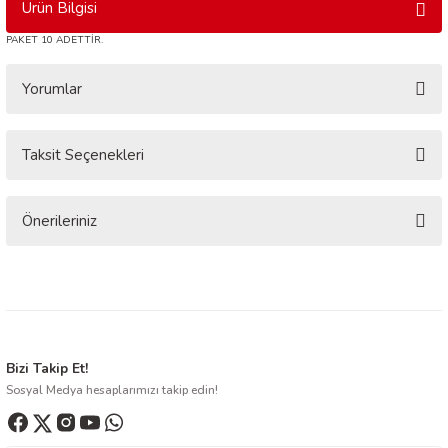
Ürün Bilgisi
PAKET 10 ADETTİR.
Yorumlar
Taksit Seçenekleri
Bu ürüne ilk yorumu siz yapın!
Yorum Yaz
Önerileriniz
Bu ürünün fiyat bilgisi, resim, ürün açıklamalarında ve diğer konularda
yetersiz gördüğünüz noktaları öneri formunu kullanarak tarafımıza
iletebilirsiniz.
Görüş ve önerileriniz için teşekkür ederiz.
Ürün resmi kalitesiz, bozuk veya görüntülenemiyor.
Bizi Takip Et!
Sosyal Medya hesaplarımızı takip edin!
Ürün açıklamasında eksik bilgiler bulunuyor.
Ürün bilgilerinde hatalar bulunuyor.
Ürün fiyatı diğer sitelerden daha pahalı.