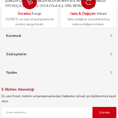
ŞUBELER QNB TÜM ŞUBELER ALSTOM AFER-ATE-APU ADİ ORTAKLIĞI
OTO KOÇ A.Ş. OPİS A.Ş. COCA COLA A.Ş. OPEL BEYAZ FİLO A.Ş.
Ücretsiz
İade & Değişim
Kargo
İmkanı
10.000 TL ve üzeri alışverişlerinizde
Satın aldığınız ürünlerde kolay
ücretsiz kargo fırsatı.
iade ve değişim imkanı.
Kurumsal
Sözleşmeler
Yardım
E-Bülten Aboneliği
En yeni fırsat, indirim ve kampanyalardan haberdar olmak için bültenimize kayıt
olun.
Gönder