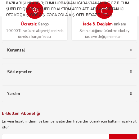
BAZILARI ŞUNLARDIR; CUMHURBAŞKANLIĞI BAŞBAKANLIK T.C.Z.B. TÜM
ŞUBELER QNB TÜM ŞUBELER ALSTOM AFER-ATE-APU ADİ ORTAKLIĞI
OTO KOÇ A.Ş. OPİS A.Ş. COCA COLA A.Ş. OPEL BEYAZ FİLO A.Ş.
Ücretsiz
İade & Değişim
Kargo
İmkanı
10.000 TL ve üzeri alışverişlerinizde
Satın aldığınız ürünlerde kolay
ücretsiz kargo fırsatı.
iade ve değişim imkanı.
Kurumsal
Sözleşmeler
Yardım
E-Bülten Aboneliği
En yeni fırsat, indirim ve kampanyalardan haberdar olmak için bültenimize kayıt
olun.