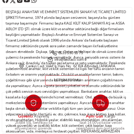
Ürün fiyatı diğer sitelerden daha pahalı.
BEŞTAŞLI ANAHTAR VE EMNİYET SİSTEMLERİ SANAYİ VE TİCARET LİMİTED
Bu ürüne benzer farklı alternatifler olmalı.
ŞİRKETİ Firmamız, 1974 yılında başlayan serüvenini, başarıyla bu günlere
taşımayı başarmıştır. Firmamız başta KALE KİLİT KALIP SANAYİİ AŞ ve ASSA
ABLOY LTD ŞTİ. olmak üzere kilit ve anahtar sektörüne bağlı diğer firmaların
bayiliğini yapmaktadır. Beştaşlı Anahtar ve Emniyet Sistemleri Sanayi ve
Ticaret Limited Şirketi olarak 1996 yılında Ankara`da faaliyete başlayan
firmamız sektöründe çeyrek asra yakın zamandır başarı ile faaliyetlerine
devam etmektedir. Dışkapı, Şaşmaz, Ostim ve Maltepe’de olmak üzere dört
0533 590 93 75
Gönder
şubemiz ile perakende hizmeti vermektedir. Ayrıca, periyodik servis sistemi ile
info@bestasli.com.tr
Ankara ve İç Anadolu`da toptan pazarlama ve satış yapmaktadır. Perakende
Çankırı Cad. Vakıf İş Hanı No : 67 B/4 Altındağ / ANKARA
şubelerimizde anahtar, kilit ve kilit sistemleri ile ilgili her türlü arızanın tamiri
ile bakım ve onarımı yapılmaktadır. Oto kilit ve anahtarlarının tamiri, bakımı,
çoğaltılması gibi işler yanında immobilizer sistem anahtarın çoğaltılmasını
İLETİŞİM FORMU
da yapmaktayız. Ayrıca sigorta (assist) şirketleri ve otomotiv sektöründeki bir
çok yetkili servisin euro servisliğini yapmaktayız. Bankaların anahtar, kilit ve
kasalarla ilgili problemlerinde hizmet vermekteyiz. Otel, motel ya da büyük iş
merkezlerinin master sistemlerini yapmaktayız. Ayrıca toptan kilit ve anahtar
başta olmak üzere anahtar ve kilitle ilgili tüm yan ürünleri pazarlıyoruz. Ürün
yelpazemiz şöyledir: Her türlü ev, oto, çekmece, kapı, kasa kilitleri, kapı kolları,
Güvenli
Aynı Gün
Alışveriş
Kargo
ev oto anahtarları. Hidrolik yaylar, elektrikli kapı otomatikleri, oto alarmları,
256Bit SSL Sertifikası ile
Saat 14.00'ya kadar verilen
yüksek güvenlikli ve özellikli kilitler, kilit sistemleri; çelik kapılar, kapı
alışverişleriniz güvende.
siparişleriniz aynı gün kargoda.
aksesuarları, vida, menteşe vs hırdavat çeşitleri. REFERANSLARIMIZDAN