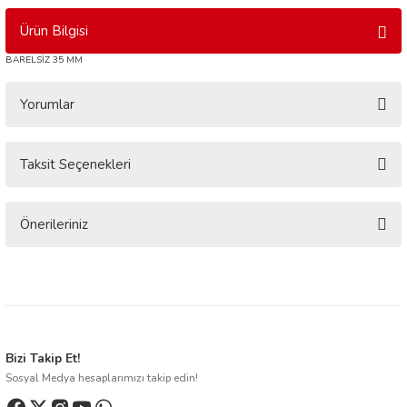
Ürün Bilgisi
BARELSİZ 35 MM
Yorumlar
Taksit Seçenekleri
Bu ürüne ilk yorumu siz yapın!
Yorum Yaz
Önerileriniz
Bu ürünün fiyat bilgisi, resim, ürün açıklamalarında ve diğer konularda
yetersiz gördüğünüz noktaları öneri formunu kullanarak tarafımıza
iletebilirsiniz.
Görüş ve önerileriniz için teşekkür ederiz.
Ürün resmi kalitesiz, bozuk veya görüntülenemiyor.
Bizi Takip Et!
Sosyal Medya hesaplarımızı takip edin!
Ürün açıklamasında eksik bilgiler bulunuyor.
Ürün bilgilerinde hatalar bulunuyor.