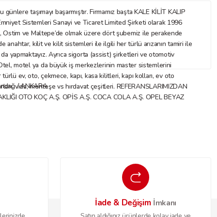
nlere taşımayı başarmıştır. Firmamız başta KALE KİLİT KALIP
mniyet Sistemleri Sanayi ve Ticaret Limited Şirketi olarak 1996
az, Ostim ve Maltepe’de olmak üzere dört şubemiz ile perakende
ar, kilit ve kilit sistemleri ile ilgili her türlü arızanın tamiri ile
ı da yapmaktayız. Ayrıca sigorta (assist) şirketleri ve otomotiv
. Otel, motel ya da büyük iş merkezlerinin master sistemlerini
rlü ev, oto, çekmece, kapı, kasa kilitleri, kapı kolları, ev oto
Altındağ / ANKARA
 aksesuarları, vida, menteşe vs hırdavat çeşitleri. REFERANSLARIMIZDAN
IĞI OTO KOÇ A.Ş. OPİS A.Ş. COCA COLA A.Ş. OPEL BEYAZ
İade & Değişim
o
İmkanı
lerinizde
Satın aldığınız ürünlerde kolay iade ve