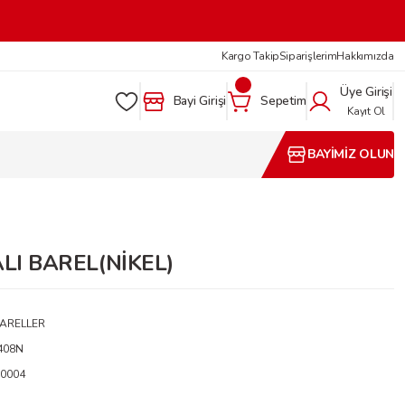
Kargo Takip
Siparişlerim
Hakkımızda
Üye Girişi
Bayi Girişi
Sepetim
Kayıt Ol
BAYİMİZ OLUN
ALI BAREL(NİKEL)
ARELLER
.408N
0004