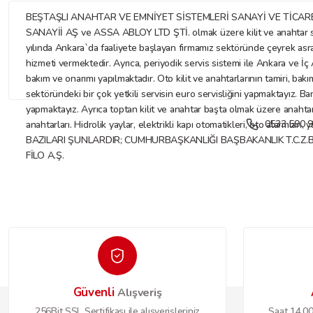
BEŞTAŞLI ANAHTAR VE EMNİYET SİSTEMLERİ SANAYİ VE TİCARET LİMİTE
SANAYİİ AŞ ve ASSA ABLOY LTD ŞTİ. olmak üzere kilit ve anahtar sekt
yılında Ankara`da faaliyete başlayan firmamız sektöründe çeyrek asr
hizmeti vermektedir. Ayrıca, periyodik servis sistemi ile Ankara ve İç A
bakım ve onarımı yapılmaktadır. Oto kilit ve anahtarlarının tamiri, bakı
sektöründeki bir çok yetkili servisin euro servisliğini yapmaktayız. Ba
yapmaktayız. Ayrıca toptan kilit ve anahtar başta olmak üzere anahtar ve
0533 590 9
anahtarları. Hidrolik yaylar, elektrikli kapı otomatikleri, oto alarmları
BAZILARI ŞUNLARDIR; CUMHURBAŞKANLIĞI BAŞBAKANLIK T.C.Z.
FİLO A.Ş.
Güvenli
Alışveriş
256Bit SSL Sertifikası ile alışverişleriniz
Saat 14.00'