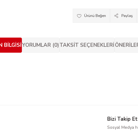
Paylaş
 BILGISI
YORUMLAR (0)
TAKSIT SEÇENEKLERI
ÖNERILE
siz gördüğünüz noktaları öneri formunu kullanarak tarafımıza iletebilirsiniz.
Bu ürüne ilk yorumu siz yapın!
Yorum Yaz
Bizi Takip Et
Sosyal Medya he