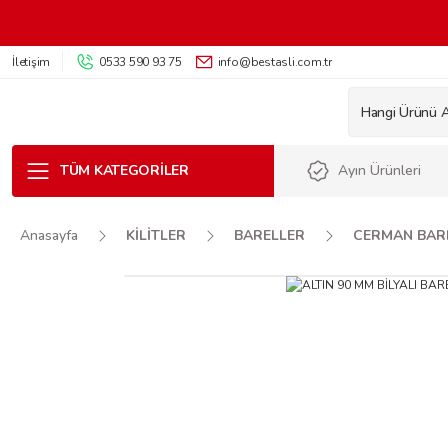
İletişim
0533 590 93 75
info@bestasli.com.tr
TÜM KATEGORILER
Ayın Ürünleri
Anasayfa
KİLİTLER
BARELLER
CERMAN BAR