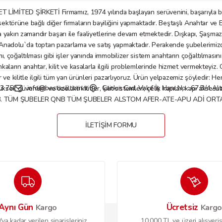
D ŞİRKETİ Firmamız, 1974 yılında başlayan serüvenini, başarıyla bu gü
örüne bağlı diğer firmaların bayiliğini yapmaktadır. Beştaşlı Anahtar ve E
a yakın zamandır başarı ile faaliyetlerine devam etmektedir. Dışkapı, Şaşm
Gönder
nadolu`da toptan pazarlama ve satış yapmaktadır. Perakende şubelerimizde anaht
mı, çoğaltılması gibi işler yanında immobilizer sistem anahtarın çoğaltılmasın
nkaların anahtar, kilit ve kasalarla ilgili problemlerinde hizmet vermekteyiz
 kilitle ilgili tüm yan ürünleri pazarlıyoruz. Ürün yelpazemiz şöyledir: Her tü
3 75
info@bestasli.com.tr
Çankırı Cad. Vakıf İş Hanı No : 67 B/4 
, yüksek güvenlikli ve özellikli kilitler, kilit sistemleri; çelik kapılar, kapı
B. TÜM ŞUBELER QNB TÜM ŞUBELER ALSTOM AFER-ATE-APU ADİ ORTAKL
İLETİŞİM FORMU
Aynı Gün
Ücretsiz
Kargo
Karg
ya kadar verilen siparişleriniz
10.000 TL ve üzeri alışveriş