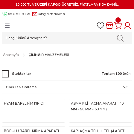
10.000 TL VE ÜZERİ KARGO ÜCRETSİZ, FİYATLARA KDV DAHİL.
Geri Dön
Geri Dön
Geri Dön
Geri Dön
Geri Dön
Geri Dön
Geri Dön
Geri Dön
0533 590 93 75
info@bestasli.com.tr
ALZEMELERİ
 KİLİTLER
AR
MALZEMELERİ
 VE OTO KİLİT
AKİNELERİ
RÜNLER
LERİ
LARI
İK AKSESUARLARI
 KUMANDALAR
 MAKİNELERİ
 APARATLARI
 KİLİTLER
LARI
LERİ VE AKSESUARLARI
ÇALARI
AR MAKİNELERİ
APLARI
Anasayfa
ÇİLİNGİR MALZEMELERİ
MA APARATLARI
RLARI
YARDIMCI ÜRÜNLER
LAR
 MAKİNELERİ
Stoktakiler
Toplam 100 ürün
AR
İLİT YEDEK PARÇA VE AKSESUARLARI
KMECE ANAHTARLARI
NLER
NESİ PARÇALARI
KARTLAR-GÖSTERGEÇLER-
 ANAHTARLARI
SUARLARI
HTAR MAKİNELERİ
FİYAM BAREL PİM KIRICI
ASMA KİLİT AÇMA APARATI (40
MM - 50 MM - 60 MM)
ESUARLARI
BORULU BAREL KIRMA APARATI
KAPI AÇMA TELİ - L TEL (4 ADET)