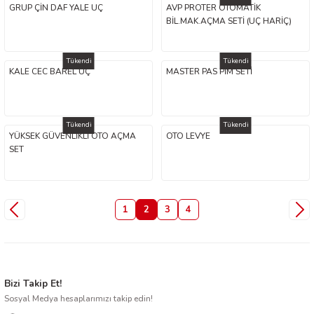
GRUP ÇİN DAF YALE UÇ
AVP PROTER OTOMATİK
BİL.MAK.AÇMA SETİ (UÇ HARİÇ)
Tükendi
Tükendi
KALE CEC BAREL UÇ
MASTER PAS PİM SETİ
Tükendi
Tükendi
YÜKSEK GÜVENLİKLİ OTO AÇMA
OTO LEVYE
SET
1
2
3
4
Bizi Takip Et!
Sosyal Medya hesaplarımızı takip edin!