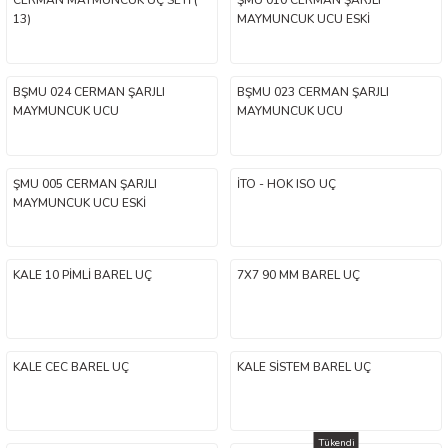
CERMAN MAYMUNCUK UÇ SETİ (
ŞMU 010 CERMAN ŞARJLI
13)
MAYMUNCUK UCU ESKİ
BŞMU 024 CERMAN ŞARJLI
BŞMU 023 CERMAN ŞARJLI
MAYMUNCUK UCU
MAYMUNCUK UCU
ŞMU 005 CERMAN ŞARJLI
İTO - HOK ISO UÇ
MAYMUNCUK UCU ESKİ
KALE 10 PİMLİ BAREL UÇ
7X7 90 MM BAREL UÇ
KALE CEC BAREL UÇ
KALE SİSTEM BAREL UÇ
Tükendi