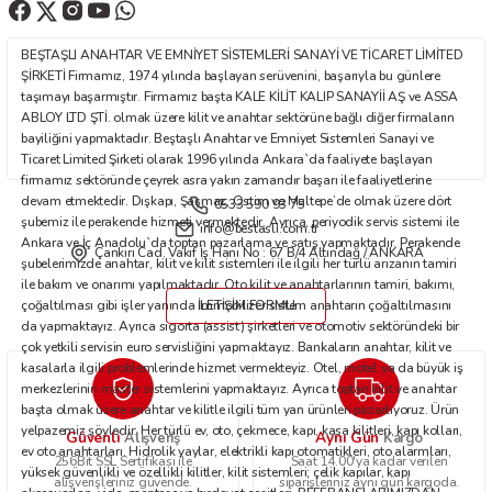
BEŞTAŞLI ANAHTAR VE EMNİYET SİSTEMLERİ SANAYİ VE TİCARET LİMİTED
ŞİRKETİ Firmamız, 1974 yılında başlayan serüvenini, başarıyla bu günlere
taşımayı başarmıştır. Firmamız başta KALE KİLİT KALIP SANAYİİ AŞ ve ASSA
ABLOY LTD ŞTİ. olmak üzere kilit ve anahtar sektörüne bağlı diğer firmaların
bayiliğini yapmaktadır. Beştaşlı Anahtar ve Emniyet Sistemleri Sanayi ve
Ticaret Limited Şirketi olarak 1996 yılında Ankara`da faaliyete başlayan
firmamız sektöründe çeyrek asra yakın zamandır başarı ile faaliyetlerine
devam etmektedir. Dışkapı, Şaşmaz, Ostim ve Maltepe’de olmak üzere dört
0533 590 93 75
şubemiz ile perakende hizmeti vermektedir. Ayrıca, periyodik servis sistemi ile
info@bestasli.com.tr
Ankara ve İç Anadolu`da toptan pazarlama ve satış yapmaktadır. Perakende
Çankırı Cad. Vakıf İş Hanı No : 67 B/4 Altındağ / ANKARA
şubelerimizde anahtar, kilit ve kilit sistemleri ile ilgili her türlü arızanın tamiri
ile bakım ve onarımı yapılmaktadır. Oto kilit ve anahtarlarının tamiri, bakımı,
çoğaltılması gibi işler yanında immobilizer sistem anahtarın çoğaltılmasını
İLETİŞİM FORMU
da yapmaktayız. Ayrıca sigorta (assist) şirketleri ve otomotiv sektöründeki bir
çok yetkili servisin euro servisliğini yapmaktayız. Bankaların anahtar, kilit ve
kasalarla ilgili problemlerinde hizmet vermekteyiz. Otel, motel ya da büyük iş
merkezlerinin master sistemlerini yapmaktayız. Ayrıca toptan kilit ve anahtar
başta olmak üzere anahtar ve kilitle ilgili tüm yan ürünleri pazarlıyoruz. Ürün
yelpazemiz şöyledir: Her türlü ev, oto, çekmece, kapı, kasa kilitleri, kapı kolları,
Güvenli
Aynı Gün
Alışveriş
Kargo
ev oto anahtarları. Hidrolik yaylar, elektrikli kapı otomatikleri, oto alarmları,
256Bit SSL Sertifikası ile
Saat 14.00'ya kadar verilen
yüksek güvenlikli ve özellikli kilitler, kilit sistemleri; çelik kapılar, kapı
alışverişleriniz güvende.
siparişleriniz aynı gün kargoda.