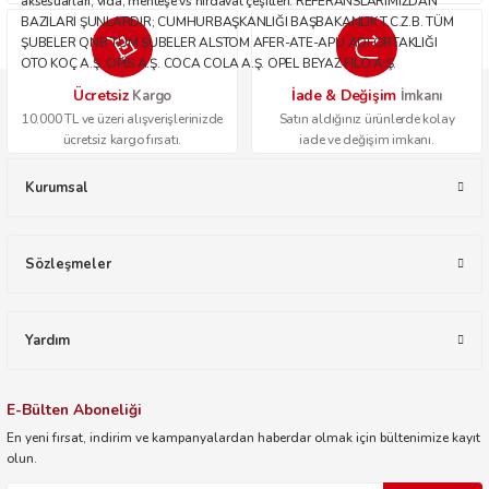
aksesuarları, vida, menteşe vs hırdavat çeşitleri. REFERANSLARIMIZDAN
BAZILARI ŞUNLARDIR; CUMHURBAŞKANLIĞI BAŞBAKANLIK T.C.Z.B. TÜM
ŞUBELER QNB TÜM ŞUBELER ALSTOM AFER-ATE-APU ADİ ORTAKLIĞI
OTO KOÇ A.Ş. OPİS A.Ş. COCA COLA A.Ş. OPEL BEYAZ FİLO A.Ş.
Ücretsiz
İade & Değişim
Kargo
İmkanı
10.000 TL ve üzeri alışverişlerinizde
Satın aldığınız ürünlerde kolay
ücretsiz kargo fırsatı.
iade ve değişim imkanı.
Kurumsal
Sözleşmeler
Yardım
E-Bülten Aboneliği
En yeni fırsat, indirim ve kampanyalardan haberdar olmak için bültenimize kayıt
olun.