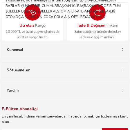
aksesuarları, vida, menteşe vs hırdavat çeşitleri. REFERANSLARIMIZDAN
BAZILARI ŞUNLARDIR; CUMHURBAŞKANLIĞI BAŞBAKANLIK T.C.Z.B. TÜM
ŞUBELER QNB TÜM ŞUBELER ALSTOM AFER-ATE-APU ADİ ORTAKLIĞI
OTO KOÇ A.Ş. OPİS A.Ş. COCA COLA A.Ş. OPEL BEYAZ FİLO A.Ş.
Ücretsiz
İade & Değişim
Kargo
İmkanı
10.000 TL ve üzeri alışverişlerinizde
Satın aldığınız ürünlerde kolay
ücretsiz kargo fırsatı.
iade ve değişim imkanı.
Kurumsal
Sözleşmeler
Yardım
E-Bülten Aboneliği
En yeni fırsat, indirim ve kampanyalardan haberdar olmak için bültenimize kayıt
olun.