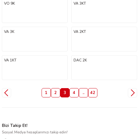
VO 9K
VA 3KT
VA 3K
VA 2KT
VA 1KT
DAC 2K
1
2
3
4
..
42
Bizi Takip Et!
Sosyal Medya hesaplarımızı takip edin!