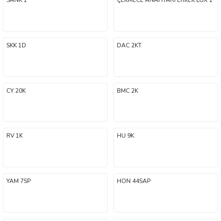
SANK 1
ÇEKMECE ANAHTARI ERKEK LUX 1
SKK 1D
DAC 2KT
CY 20K
BMC 2K
RV 1K
HU 9K
YAM 7SP
HON 44SAP