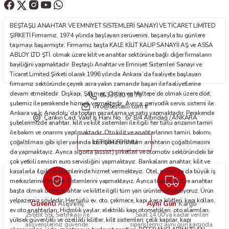
BEŞTAŞLI ANAHTAR VE EMNİYET SİSTEMLERİ SANAYİ VE TİCARET LİMİTED
ŞİRKETİ Firmamız, 1974 yılında başlayan serüvenini, başarıyla bu günlere
taşımayı başarmıştır. Firmamız başta KALE KİLİT KALIP SANAYİİ AŞ ve ASSA
ABLOY LTD ŞTİ. olmak üzere kilit ve anahtar sektörüne bağlı diğer firmaların
bayiliğini yapmaktadır. Beştaşlı Anahtar ve Emniyet Sistemleri Sanayi ve
Ticaret Limited Şirketi olarak 1996 yılında Ankara`da faaliyete başlayan
firmamız sektöründe çeyrek asra yakın zamandır başarı ile faaliyetlerine
devam etmektedir. Dışkapı, Şaşmaz, Ostim ve Maltepe’de olmak üzere dört
0533 590 93 75
şubemiz ile perakende hizmeti vermektedir. Ayrıca, periyodik servis sistemi ile
info@bestasli.com.tr
Ankara ve İç Anadolu`da toptan pazarlama ve satış yapmaktadır. Perakende
Çankırı Cad. Vakıf İş Hanı No : 67 B/4 Altındağ / ANKARA
şubelerimizde anahtar, kilit ve kilit sistemleri ile ilgili her türlü arızanın tamiri
ile bakım ve onarımı yapılmaktadır. Oto kilit ve anahtarlarının tamiri, bakımı,
çoğaltılması gibi işler yanında immobilizer sistem anahtarın çoğaltılmasını
İLETİŞİM FORMU
da yapmaktayız. Ayrıca sigorta (assist) şirketleri ve otomotiv sektöründeki bir
çok yetkili servisin euro servisliğini yapmaktayız. Bankaların anahtar, kilit ve
kasalarla ilgili problemlerinde hizmet vermekteyiz. Otel, motel ya da büyük iş
merkezlerinin master sistemlerini yapmaktayız. Ayrıca toptan kilit ve anahtar
başta olmak üzere anahtar ve kilitle ilgili tüm yan ürünleri pazarlıyoruz. Ürün
yelpazemiz şöyledir: Her türlü ev, oto, çekmece, kapı, kasa kilitleri, kapı kolları,
Güvenli
Aynı Gün
Alışveriş
Kargo
ev oto anahtarları. Hidrolik yaylar, elektrikli kapı otomatikleri, oto alarmları,
256Bit SSL Sertifikası ile
Saat 14.00'ya kadar verilen
yüksek güvenlikli ve özellikli kilitler, kilit sistemleri; çelik kapılar, kapı
alışverişleriniz güvende.
siparişleriniz aynı gün kargoda.